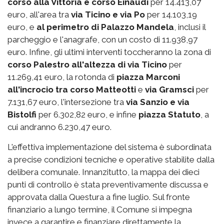
corso alla Vittoria e corso Einaudi
per 14.413,07
euro, all'area tra
via Ticino e via Po
per 14.103,19
euro, e
al perimetro di Palazzo Mandela
, inclusi il
parcheggio e l'anagrafe, con un costo di 11.938,97
euro. Infine, gli ultimi interventi toccheranno la zona di
corso Palestro
all'altezza di via Ticino
per
11.269,41 euro, la rotonda di
piazza Marconi
all'incrocio tra corso Matteotti
e
via Gramsci
per
7.131,67 euro, l'intersezione tra
via Sanzio e via
Bistolfi
per 6.302,82 euro, e infine
piazza Statuto
, a
cui andranno 6.230,47 euro.
L'effettiva implementazione del sistema è subordinata
a precise condizioni tecniche e operative stabilite dalla
delibera comunale. Innanzitutto, la mappa dei dieci
punti di controllo è stata preventivamente discussa e
approvata dalla Questura a fine luglio. Sul fronte
finanziario a lungo termine, il Comune si impegna
invece a garantire e finanziare direttamente la