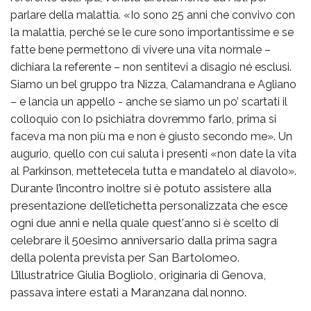
parlare della malattia. «Io sono 25 anni che convivo con
la malattia, perché se le cure sono importantissime e se
fatte bene permettono di vivere una vita normale –
dichiara la referente – non sentitevi a disagio né esclusi.
Siamo un bel gruppo tra Nizza, Calamandrana e Agliano
– e lancia un appello - anche se siamo un po’ scartati il
colloquio con lo psichiatra dovremmo farlo, prima si
faceva ma non più ma e non è giusto secondo me». Un
augurio, quello con cui saluta i presenti «non date la vita
al Parkinson, mettetecela tutta e mandatelo al diavolo».
Durante l’incontro inoltre si è potuto assistere alla
presentazione dell’etichetta personalizzata che esce
ogni due anni e nella quale quest'anno si è scelto di
celebrare il 50esimo anniversario dalla prima sagra
della polenta prevista per San Bartolomeo.
L’illustratrice Giulia Bogliolo, originaria di Genova,
passava intere estati a Maranzana dal nonno.