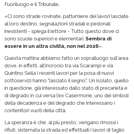
Fuoriluogo e il Tribunale.
«Ci sono strade rovinate, pattumiere dei lavori lasciate
al loro destino, segnalazioni stradali e pedonali
inesistenti - spiega il lettore - Tutto questo dove ci
sono scuole superiori e elementari.
Sembra di
essere in un altra civiltà, non nel 2026
».
Questa mattina abbiamo fatto un sopralluogo sull'area
dove, in effetti, all'incrocio tra via Scarampi e via
Quintino Sella i recenti lavori per la posa di nuovi
sottoservizi hanno "lasciato il segno". Un isolato, quello
in questione, già interessato dallo stato di precarietà e
di degrado in cui versa l'ex Casermone, uno dei simboli
della decadenza e del degrado che interessano i
contenitori vuoti della città.
La speranza è che, al più presto, vengano rimossi i
rifiuti, sistemata la strada ed effettuati i lavori di taglio