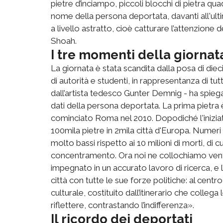
pietre d’inciampo, piccoli blocchi di pietra qua
nome della persona deportata, davanti all'ul
a livello astratto, cioè catturare l’attenzione d
Shoah.
I tre momenti della giornat
La giornata è stata scandita dalla posa di diec
di autorità e studenti, in rappresentanza di tu
dall’artista tedesco Gunter Demnig - ha spiega
dati della persona deportata. La prima pietra 
cominciato Roma nel 2010. Dopodiché l'iniziati
100mila pietre in 2mila città d'Europa. Nume
molto bassi rispetto ai 10 milioni di morti, di cu
concentramento. Ora noi ne collochiamo venti c
impegnato in un accurato lavoro di ricerca, e l
città con tutte le sue forze politiche: al cent
culturale, costituito dall’itinerario che collega
riflettere, contrastando l’indifferenza».
Il ricordo dei deportati