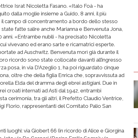
ettrice Israt Nicoletta Fasano. «Italo Foà - ha
to dalla moglie insieme a Guido, 8 anni, il più
o il campo di concentramento a bordo dello stesso
 state fatte salire anche Marianna e Benvenuta Jona,
0 anni. «Entrambe nubili - ha precisato Nicoletta
cui vivevano ed erano sarte e ricamatrici esperte.
portate ad Auschwitz. Benvenuta morì già durante il
loro ricordo sono state collocate davanti all’ingresso
terza posa, in via D’Azeglio 1, ha poi riguardato cinque
na, oltre che della figlia Enrica che, sopravvissuta ad
orella Elda del dramma degli ebrei astigiani. Due in
 croati internati ad Asti dal 1942, entrambi
a cerimonia, tra gli altri, il Prefetto Claudio Ventrice,
Luigi Florio, rappresentanti del Comitato Palio San
i luoghi: via Giobert 66 (in ricordo di Alice e Giorgina