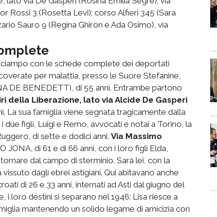
, lato via De Gasperi (Rosina Emilia Segre); via
or Rossi 3 (Rosetta Levi); corso Alfieri 345 (Sara
azario Sauro 9 (Regina Ghiron e Ada Osimo), via
complete
d'inciampo con le schede complete dei deportati
coverate per malattia, presso le Suore Stefanine,
A DE BENEDETTI, di 55 anni. Entrambe partono
ri della Liberazione, lato
via Alcide De Gasperi
 La sua famiglia viene segnata tragicamente dalla
due figli, Luigi e Remo, avvocati e notai a Torino, la
Ruggero, di sette e dodici anni.
Via Massimo
A, di 61 e di 66 anni, con i loro figli Elda,
ornare dal campo di sterminio. Sarà lei, con la
 vissuto dagli ebrei astigiani. Qui abitavano anche
di 26 e 33 anni, internati ad Asti dal giugno del
 i loro destini si separano nel 1946: Lisa riesce a
miglia mantenendo un solido legame di amicizia con