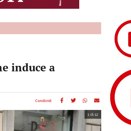
he induce a
1 di 12