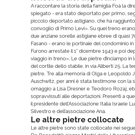
A raccontare la storia della famiglia Foà la dir
spiegato - era stato deportato per primo, segui
piccolo deportato astigiano, che ha raggiunt
convoglio di Primo Levi». Su quel treno erano
due anziane sorelle astigiane ebree di quasi 7
Fasano - erano le portinaie del condominio in 
Furono arrestate il 1° dicembre 1943 e poi de
viaggio in treno». Le due pietre d’inciampo in 
del cortile dello stabile, in via Aliberti 25. La 
pietre. Tre alla memoria di Olga e Leopoldo Jo
Auschwitz, per anni è stata testimone con la s
omaggio a Lisa Dresner e Teodoro Rozaj, ebrei
sopravvissuti alle deportazioni. Presenti a quest
il presidente dell’Associazione Italia Israele 
Silvestro e dell’associazione Ana.
Le altre pietre collocate
Le altre pietre sono state collocate nei seguent