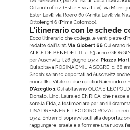
De Benedetti); piazza Martiri della Liberazione
Orfanotrofio 4 (Ester Elvira Levi); via Monsign
Ester Levi); via Roero 60 (Annita Levi); via N
Ottolenghi 6 (Prima Colombo).
L'itinerario con le schede 
Ecco l'itinerario che collega le venti pietre 
redatte dall'Israt.
Via Giobert 66
Qui erano ri
ALICE DE BENEDETTI, di 63 anni e GIORGIN
per Auschwitz il 26 giugno 1944.
Piazza Marti
Qui abitava ROSINA EMILIA SEGRE, di 68 anni.
Shoah: saranno deportati ad Auschwitz anche i 
nuora Ilke Vitale e i due nipotini Raimondo e 
D'Azeglio 1
Qui abitavano OLGA E LEOPOLDO JON
Donato, Lino, Laura ed ENRICA, che riesce a t
sorella Elda, a testimoniare per anni il dramma
LISA DRESNER E TEODORO ROZAJ, ebrei croati 
1942. Entrambi sopravvissuti alla deportazione,
raggiungere Israele e a formare una nuova fa