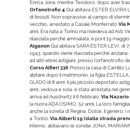
Enrica Jona, mentre Teodoro, dopo aver trasco
Orfanotrofio 4
Qui abitava ESTER ELVIRA LE
di tessuti. Non sopravvive al campo di stermi
vecchio, arrestato a Casale Monferrato
Via 
anni. Era nata a Torino ma risiedeva ad Asti. 
rilasciata perché ammalata, e poi il 19 maggi
Alganon
Qui abitava SARA ESTER LEVI, di 73 a
1943, quando viene rilasciata perché anziana
ad altri ebrei astigiani, presso l'orfanotrofio 
Corso Alfieri 336
Presso la casa di Camillo Lu
abitare dopo il matrimonio, la figlia ESTELLA, 
GUIDO di 8 anni, il più piccolo deportato asti
anni, vedova e sola, è stata arrestata nel gen
arriva ad Auschwitz il 6 febbraio.
Via Nazario
la nuora ADA OSIMO, 52 anni. La loro famigli
anche la sorella di Regina, Dolce, il genero, i n
a Torino.
Via Aliberti 19 (dalla strada pre
interno, abitavano le sorelle JONA, MA