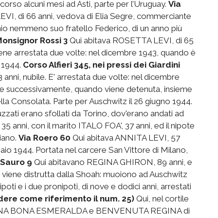
rso alcuni mesi ad Asti, parte per l’Uruguay.
Via
VI, di 66 anni, vedova di Elia Segre, commerciante
nio nemmeno suo fratello Federico, di un anno più
Monsignor Rossi 3
Qui abitava ROSETTA LEVI, di 65
Viene arrestata due volte: nel dicembre 1943, quando è
o 1944.
Corso Alfieri 345, nei pressi dei Giardini
nni, nubile. E' arrestata due volte: nel dicembre
, e successivamente, quando viene detenuta, insieme
della Consolata. Parte per Auschwitz il 26 giugno 1944.
zzati erano sfollati da Torino, dov'erano andati ad
35 anni, con il marito ITALO FOA', 37 anni, ed il nipote
giano.
Via Roero 60
Qui abitava ANNITA LEVI, 57
naio 1944. Portata nel carcere San Vittore di Milano,
 Sauro 9
Qui abitavano REGINA GHIRON, 89 anni, e
a viene distrutta dalla Shoah: muoiono ad Auschwitz
ipoti e i due pronipoti, di nove e dodici anni, arrestati
ndere come riferimento il num. 25)
Qui, nel cortile
RIANNA BONA ESMERALDA e BENVENUTA REGINA di