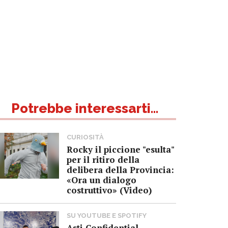
Potrebbe interessarti...
CURIOSITÀ
Rocky il piccione "esulta"
per il ritiro della
delibera della Provincia:
«Ora un dialogo
costruttivo» (Video)
SU YOUTUBE E SPOTIFY
Asti Confidential