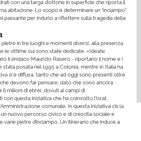
drati con una targa d’ottone in superficie che riporta il
tima abitazione. Lo scopo è determinare un “inciampo”
el passante per indurlo a riflettere sulla tragedia della
a
i pietre in tre luoghi e momenti diversi, alla presenza
tte le vittime cui sono state dedicate. «Ideate
to il sindaco Maurizio Rasero - riportano il nome e i
è stata posata nel 1995 a Colonia, mentre in Italia ha
va si è diffusa, tanto che ad oggi sono presenti oltre
ri che devono far pensare, dato che sono ancora
i 6 milioni di ebrei, dovuti ai campi di
on questa iniziativa che ha coinvolto l’Israt,
’Amministrazione comunale. In questa iniziativa c’è la
ro un nuovo percorso civico e di crescita sociale e
 le varie pietre d’inciampo. Un itinerario che induce a