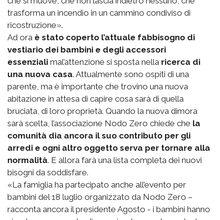
che si muove, che non lascia indietro nessuno, che
trasforma un incendio in un cammino condiviso di
ricostruzione».
Ad ora
è stato coperto l’attuale fabbisogno di
vestiario dei bambini e degli accessori
essenziali
mal’attenzione si sposta nella
ricerca di
una nuova casa
. Attualmente sono ospiti di una
parente, ma è importante che trovino una nuova
abitazione in attesa di capire cosa sarà di quella
bruciata, di loro proprietà. Quando la nuova dimora
sarà scelta, l’associazione Nodo Zero chiede che
la
comunità dia ancora il suo contributo per gli
arredi e ogni altro oggetto serva per tornare alla
normalità
. E allora farà una lista completa dei nuovi
bisogni da soddisfare.
«La famiglia ha partecipato anche all’evento per
bambini del 18 luglio organizzato da Nodo Zero –
racconta ancora il presidente Agosto - i bambini hanno