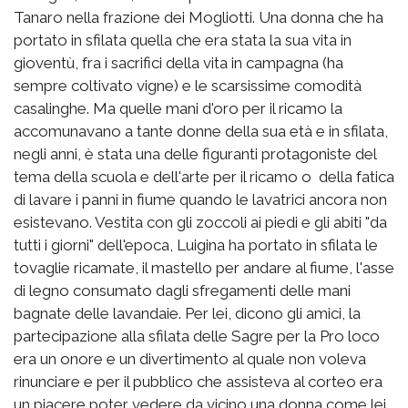
Tanaro nella frazione dei Mogliotti. Una donna che ha
portato in sfilata quella che era stata la sua vita in
gioventù, fra i sacrifici della vita in campagna (ha
sempre coltivato vigne) e le scarsissime comodità
casalinghe. Ma quelle mani d'oro per il ricamo la
accomunavano a tante donne della sua età e in sfilata,
negli anni, è stata una delle figuranti protagoniste del
tema della scuola e dell'arte per il ricamo o della fatica
di lavare i panni in fiume quando le lavatrici ancora non
esistevano. Vestita con gli zoccoli ai piedi e gli abiti "da
tutti i giorni" dell'epoca, Luigina ha portato in sfilata le
tovaglie ricamate, il mastello per andare al fiume, l'asse
di legno consumato dagli sfregamenti delle mani
bagnate delle lavandaie. Per lei, dicono gli amici, la
partecipazione alla sfilata delle Sagre per la Pro loco
era un onore e un divertimento al quale non voleva
rinunciare e per il pubblico che assisteva al corteo era
un piacere poter vedere da vicino una donna come lei,