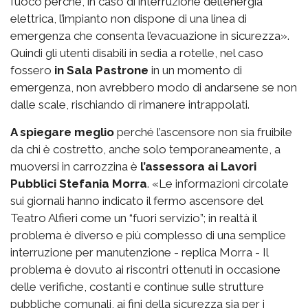
fuoco perché, in caso di interruzione dell’energia
elettrica, l’impianto non dispone di una linea di
emergenza che consenta l’evacuazione in sicurezza».
Quindi gli utenti disabili in sedia a rotelle, nel caso
fossero
in Sala Pastrone
in un momento di
emergenza, non avrebbero modo di andarsene se non
dalle scale, rischiando di rimanere intrappolati.
A spiegare meglio
perché l’ascensore non sia fruibile
da chi è costretto, anche solo temporaneamente, a
muoversi in carrozzina è
l’assessora ai Lavori
Pubblici Stefania Morra
. «Le informazioni circolate
sui giornali hanno indicato il fermo ascensore del
Teatro Alfieri come un “fuori servizio”; in realtà il
problema è diverso e più complesso di una semplice
interruzione per manutenzione - replica Morra - Il
problema è dovuto ai riscontri ottenuti in occasione
delle verifiche, costanti e continue sulle strutture
pubbliche comunali, ai fini della sicurezza sia per i