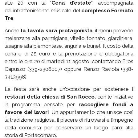
alle 20 con la “
Cena d’estate
”, accompagnata
dall’intrattenimento musicale del
complesso Formato
Tre
.
Anche
la tavola sarà protagonista
: il menu prevede
melanzane alla parmigiana, vitello tonnato, giardiniera,
lasagne alla piemontese, anguria e bunet. Il costo della
cena è di 25 euro e la prenotazione è obbligatoria
entro le ore 20 di martedì 11 agosto, contattando Eros
Capusso (339-2306007) oppure Renzo Raviola (338-
3413998).
La festa sarà anche un’occasione per sostenere
i
restauri della chiesa di San Rocco
, con le iniziative
in programma pensate per
raccogliere fondi a
favore dei lavori
. Un appuntamento che unisce così
la tradizione religiosa, il piacere di ritrovarsi e l’impegno
della comunità per conservare un luogo caro alla
storia di Portacomaro.