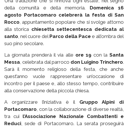
Una tradizione che si rinnova ogni estate, nel segno
della comunità e della memoria.
Domenica 16
agosto Portacomaro celebrerà la festa di San
Rocco
, appuntamento popolare che si svolge attorno
alla storica
chiesetta settecentesca dedicata al
santo
, nel cuore del
Parco della Pace
e all’ombra del
suo pino secolare.
La giornata prenderà il via alle
ore 19
con la
Santa
Messa
, celebrata dal parroco
don Luigino Trinchero
.
Sarà il momento religioso della festa, che anche
quest’anno vuole rappresentare un’occasione di
incontro per il paese e, allo stesso tempo, contribuire
alla conservazione della piccola chiesa.
A organizzare l’iniziativa è il
Gruppo Alpini di
Portacomaro
, con la collaborazione di diverse realtà,
tra cui
l’Associazione Nazionale Combattenti e
Reduci
, sede di Portacomaro. La serata proseguirà