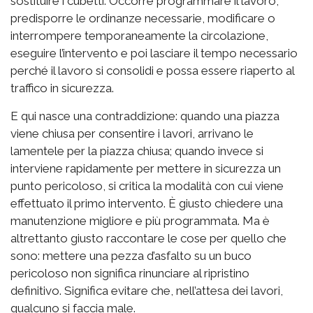
sostituire i cubetti. Occorre programmare il lavoro,
predisporre le ordinanze necessarie, modificare o
interrompere temporaneamente la circolazione,
eseguire l’intervento e poi lasciare il tempo necessario
perché il lavoro si consolidi e possa essere riaperto al
traffico in sicurezza.
E qui nasce una contraddizione: quando una piazza
viene chiusa per consentire i lavori, arrivano le
lamentele per la piazza chiusa; quando invece si
interviene rapidamente per mettere in sicurezza un
punto pericoloso, si critica la modalità con cui viene
effettuato il primo intervento. È giusto chiedere una
manutenzione migliore e più programmata. Ma è
altrettanto giusto raccontare le cose per quello che
sono: mettere una pezza d’asfalto su un buco
pericoloso non significa rinunciare al ripristino
definitivo. Significa evitare che, nell’attesa dei lavori,
qualcuno si faccia male.