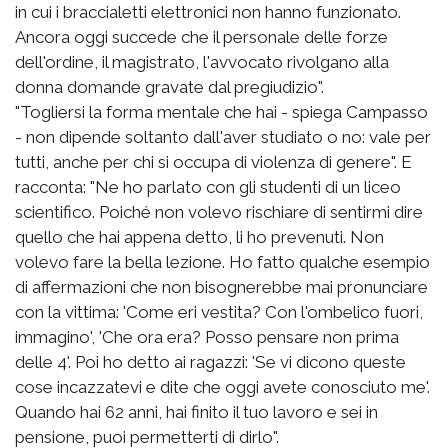
in cui i braccialetti elettronici non hanno funzionato.
Ancora oggi succede che il personale delle forze
dell'ordine, il magistrato, l'avvocato rivolgano alla
donna domande gravate dal pregiudizio".
"Togliersi la forma mentale che hai - spiega Campasso
- non dipende soltanto dall'aver studiato o no: vale per
tutti, anche per chi si occupa di violenza di genere". E
racconta: "Ne ho parlato con gli studenti di un liceo
scientifico. Poiché non volevo rischiare di sentirmi dire
quello che hai appena detto, li ho prevenuti. Non
volevo fare la bella lezione. Ho fatto qualche esempio
di affermazioni che non bisognerebbe mai pronunciare
con la vittima: 'Come eri vestita? Con l'ombelico fuori,
immagino', 'Che ora era? Posso pensare non prima
delle 4'. Poi ho detto ai ragazzi: 'Se vi dicono queste
cose incazzatevi e dite che oggi avete conosciuto me'.
Quando hai 62 anni, hai finito il tuo lavoro e sei in
pensione, puoi permetterti di dirlo".