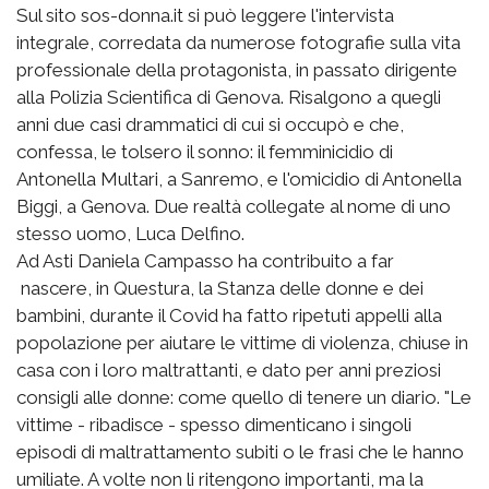
Sul sito sos-donna.it si può leggere l'intervista
integrale, corredata da numerose fotografie sulla vita
professionale della protagonista, in passato dirigente
alla Polizia Scientifica di Genova. Risalgono a quegli
anni due casi drammatici di cui si occupò e che,
confessa, le tolsero il sonno: il femminicidio di
Antonella Multari, a Sanremo, e l'omicidio di Antonella
Biggi, a Genova. Due realtà collegate al nome di uno
stesso uomo, Luca Delfino.
Ad Asti Daniela Campasso ha contribuito a far
nascere, in Questura, la Stanza delle donne e dei
bambini, durante il Covid ha fatto ripetuti appelli alla
popolazione per aiutare le vittime di violenza, chiuse in
casa con i loro maltrattanti, e dato per anni preziosi
consigli alle donne: come quello di tenere un diario. "Le
vittime - ribadisce - spesso dimenticano i singoli
episodi di maltrattamento subiti o le frasi che le hanno
umiliate. A volte non li ritengono importanti, ma la