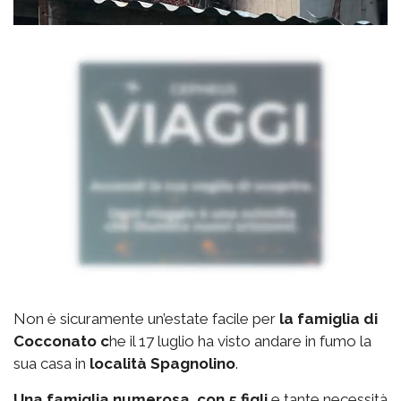
Non è sicuramente un’estate facile per
la famiglia di
Cocconato c
he il 17 luglio ha visto andare in fumo la
sua casa in
località Spagnolino
.
Una famiglia numerosa, con 5 figli
e tante necessità