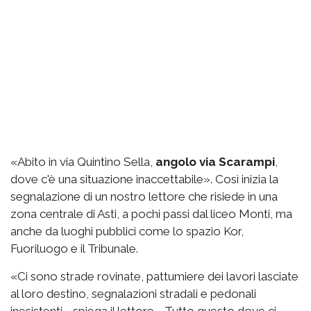
«Abito in via Quintino Sella,
angolo via Scarampi
,
dove c'è una situazione inaccettabile». Così inizia la
segnalazione di un nostro lettore che risiede in una
zona centrale di Asti, a pochi passi dal liceo Monti, ma
anche da luoghi pubblici come lo spazio Kor,
Fuoriluogo e il Tribunale.
«Ci sono strade rovinate, pattumiere dei lavori lasciate
al loro destino, segnalazioni stradali e pedonali
inesistenti - spiega il lettore - Tutto questo dove ci