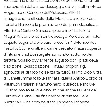
Riccadonna si terrà la consueta esposizione di tartufi
impreziosita dal banco d’assaggio dei vini dell’Enoteca
Regionale di Canelli e dell’Astesana. Alle 11
l’inaugurazione ufficiale della Mostra Concorso del
Tartufo Bianco e la premiazione dei primi classificati.
Alle 16 le Cantine Gancia ospiteranno "Tartufo e
Magia", l’incontro con l’antropologo Piercarlo Grimaldi,
al quale seguirà la proiezione del film "Il Mondo del
Tartufo. Storie di alberi, cani e cercatori", alla scoperta
di rituali e tradizioni legate al mondo notturno dei
tartufai. Spazio ovviamente al gusto con i piatti della
tradizione. L’Associazione Trifulau proporrà gli
agnolotti al plin (con o senza tartufo), la Pro loco Città
di Canelli l’immancabile farinata, quella Antico Borgo di
Villanuova tajarin al tartufo nero, busecca e friciule.
«Siamo molto felici e onorati che anche la Fiera del
Tartufo di Canelli sia finalmente diventata Fiera
Nazionale – ha commentato il sindaco Roberta