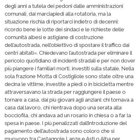
degli anni a tutela dei pedoni dalle amministrazioni
comunali, dai marciapiedi alla rotatoria, ma la
situazione rischia di riportarci indietro di decenni:
ricordo bene le lotte dei sindaci e le richieste delle
comunità albesi e astigiane di costruzione
dell’autostrada, nell’obiettivo di spostare il traffico dai
centri abitati». Chiedevano l’autostrada per eliminare il
pericolo quotidiano di incidenti stradali e per non dover
più piangere i familiari morti, investiti sulla statale. Nella
sola frazione Motta di Costigliole sono state oltre una
decina le vittime, investite a piedi o in bicicletta mentre
attraversavano la strada per raggiungere il paese o
tornare a casa, dai più giovani agli anziani: chi tornava a
casa dal lavoro, chi rientrava dopo una serata alla
bocciofila, chi andava ad un rosario in chiesa o a far la
spesa in paese. I più penalizzati dall’introduzione del
pagamento dell’autostrada sono coloro che si
muovono tra Castagnole Lanze e Asti o Alba per