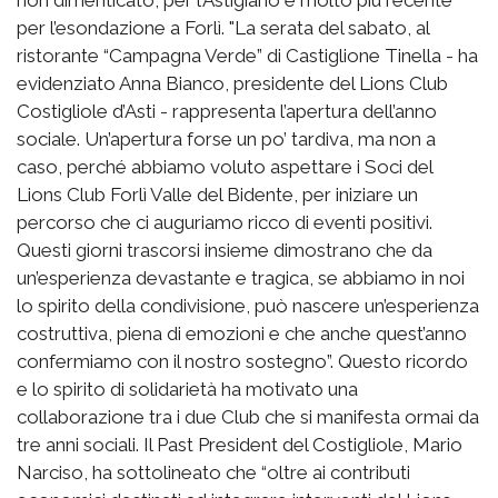
non dimenticato, per l’Astigiano e molto più recente
per l’esondazione a Forlì. "La serata del sabato, al
ristorante “Campagna Verde” di Castiglione Tinella - ha
evidenziato Anna Bianco, presidente del Lions Club
Costigliole d’Asti - rappresenta l’apertura dell’anno
sociale. Un’apertura forse un po’ tardiva, ma non a
caso, perché abbiamo voluto aspettare i Soci del
Lions Club Forlì Valle del Bidente, per iniziare un
percorso che ci auguriamo ricco di eventi positivi.
Questi giorni trascorsi insieme dimostrano che da
un’esperienza devastante e tragica, se abbiamo in noi
lo spirito della condivisione, può nascere un’esperienza
costruttiva, piena di emozioni e che anche quest’anno
confermiamo con il nostro sostegno”. Questo ricordo
e lo spirito di solidarietà ha motivato una
collaborazione tra i due Club che si manifesta ormai da
tre anni sociali. Il Past President del Costigliole, Mario
Narciso, ha sottolineato che “oltre ai contributi