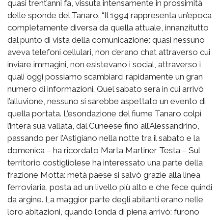
quasi trent’anni fa, vissuta intensamente in prossimità
delle sponde del Tanaro. “Il 1994 rappresenta un’epoca
completamente diversa da quella attuale, innanzitutto
dal punto di vista della comunicazione: quasi nessuno
aveva telefoni cellulari, non c’erano chat attraverso cui
inviare immagini, non esistevano i social, attraverso i
quali oggi possiamo scambiarci rapidamente un gran
numero di informazioni. Quel sabato sera in cui arrivò
l’alluvione, nessuno si sarebbe aspettato un evento di
quella portata. L’esondazione del fiume Tanaro colpì
l’intera sua vallata, dal Cuneese fino all’Alessandrino,
passando per l’Astigiano nella notte tra il sabato e la
domenica – ha ricordato Marta Martiner Testa – Sul
territorio costigliolese ha interessato una parte della
frazione Motta: metà paese si salvò grazie alla linea
ferroviaria, posta ad un livello più alto e che fece quindi
da argine. La maggior parte degli abitanti erano nelle
loro abitazioni, quando l’onda di piena arrivò: furono