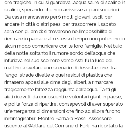
ore tragiche, in cui si guardava l’acqua salire di scalino in
scalino, sperando che non arrivasse ai piani superiori.
Da casa mancavano però molti giovani, usciti per
andare in città o altri paesi per trascorrere il sabato
sera con gli amici: si trovarono nell’impossibilità di
rientrare in paese e allo stesso tempo non poterono in
alcun modo comunicare con le loro famiglie. Nel buio
della notte soltanto il rumore sordo dell’acqua che
infuriava nel suo scorrere verso Asti; fu la luce del
mattino a svelare uno scenario di devastazione, tra
fango, strade divelte e quei residui di plastica che
rimasero appesi alle cime degli alberi, a rimarcare
tragicamente l’altezza raggiunta dall’acqua. Tanti gli
aiuti ricevuti, da conoscenti e volontari giunti in paese;
e poi la forza di ripartire, consapevoli di aver superato
un’emergenza di dimensioni che fino ad allora furono
inimmaginabili”. Mentre Barbara Rossi, Assessore
uscente al Welfare del Comune di Forlì, ha riportato la