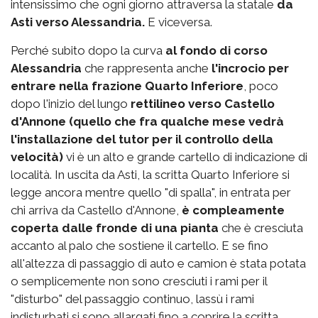
intensissimo che ogni giorno attraversa la statale
da
Asti verso Alessandria.
E viceversa.
Perché subito dopo la curva
al fondo di corso
Alessandria
che rappresenta anche
l'incrocio per
entrare nella frazione Quarto Inferiore
, poco
dopo l'inizio del lungo
rettilineo verso Castello
d'Annone (quello che fra qualche mese vedrà
l'installazione del tutor per il controllo della
velocità)
vi è un alto e grande cartello di indicazione di
località. In uscita da Asti, la scritta Quarto Inferiore si
legge ancora mentre quello "di spalla", in entrata per
chi arriva da Castello d'Annone,
è compleamente
coperta dalle fronde di una pianta
che è cresciuta
accanto al palo che sostiene il cartello. E se fino
all'altezza di passaggio di auto e camion è stata potata
o semplicemente non sono cresciuti i rami per il
"disturbo" del passaggio continuo, lassù i rami
indisturbati si sono allargati fino a coprire la scritta.