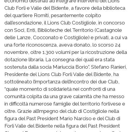
economici destinati ad integrare interventi del Lions
Club Forlì e Valle del Bidente, a favore della biblioteca
del quartiere Romiti, pesantemente colpito
dall’esondazione, il Lions Club Costigliole, in concorso
con Soci, Enti, Biblioteche del Territorio (Castagnole
delle Lanze, Cocconato e Costigliole) e privati, a cui va
una forte riconoscenza, aveva donato, lo scorso 24
novembre, oltre 1.300 volumi per la ricostruzione della
dotazione libraria. La consegna dei quali era stata
sostenuta dalla socia Mariuccia Borio”. Stefano Ranieri,
Presidente del Lions Club Forlì Valle del Bidente, ha
sottolineato l’importanza dell’incontro dei due Club,
“quale momento di solidarietà nei confronti di una
comunità colpita da una grave calamità che ha messo
in difficoltà numerose famiglie del territorio forlivese e
oltre. Grazie all’impegno del club di Costigliole nella
figura del Past President Mario Narciso e del Club di
Forlì Valle del Bidente nella figura del Past President