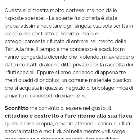
Questa si dimostra molto cortese, ma non dà le
risposte sperate: «La solerte funzionaria è stata
preparatissima nel citare ogni singola clausola scritta in
piccolo nel contratto di servizio, ma si è
categoricamente rifiutata di entrare nel merito della
Tari. Alla fine, il tempo a me concesso è scaduto: mi
hanno congedato dicendo che, volendo, mi avrebbero
dato i contatti di alcune ditte private per la raccolta dei
rifiuti speciali. Eppure stiamo parlando di appena tre
metri quadri di ondolux, un comune materiale plastico
che si acquista in qualsiasi negozio di bricolage, mica di
amianto o candelotti di dinamite!».
Sconfitto
ma convinto di essere nel giusto,
il
cittadino è costretto a fare ritorno alla sua Itaca
,
quindi a casa propria, dove lo attende il carico di rifiuti
ancora intatto e molti dubbi nella mente: «Mi sorge
spontanea una domanda: perché l'Asp considera