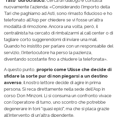
"fato" burocratico.
Cerca un dialogo e contatta
nuovamente l'azienda: «Considerando l'importo della
Tari che paghiamo ad Asti, sono rimasto fiducioso e ho
telefonato all'Asp per chiedere se vi fosse un'altra
modalità di rimozione. Ancora una volta, però, il
centralinista ha cercato di rimbalzarmi al call center o di
tagliare corto suggerendomi di inviare una mail.
Quando ho insistito per parlare con un responsabile del
servizio, l'interlocutore ha perso la pazienza,
diventando scostante fino a chiudere la telefonata».
A questo punto,
proprio come Ulisse che decide di
sfidare la sorte pur di non piegarsi a un destino
avverso
, il nostro lettore decide di agire in prima
persona. Si reca direttamente nella sede dell'Asp in
corso Don Minzoni. Lì si consuma un confronto vivace
con l'operatore di turno, uno scontro che potrebbe
degenerare in toni "quasi epici", ma che si placa grazie
all'intervento di un'altra dipendente.