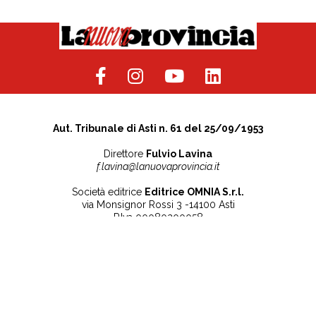
Aut. Tribunale di Asti n. 61 del 25/09/1953
Direttore
Fulvio Lavina
f.lavina@lanuovaprovincia.it
Società editrice
Editrice OMNIA S.r.l.
via Monsignor Rossi 3 -14100 Asti
P.Iva 00080200058
Contatti
Note legali
Tel:
+39 0141 532186
Privacy Policy