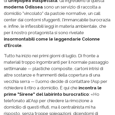
di
un’epopea inaspettata
. Gli ingredienti di questa
moderna Odissea
sono un servizio di raccolta a
domicilio "vincolato" da pastoie normative, un call
center dai contorni sfuggenti, l'immancabile burocrazia
e, infine, le inflessibili leggi in materia ambientale, che
per il nostro protagonista si sono rivelate
insormontabili come le leggendarie Colonne
d’Ercole
.
Tutto ha inizio nei primi giorni di luglio. Di fronte a
materiali troppo ingombranti per il normale passaggio
settimanale — plastiche composite, cartoni intrisi di
altre sostanze e frammenti della copertura di una
vecchia serra — l'uomo decide di contattare l’Asp per
richiedere il ritiro a domicilio. È qui che
incontra le
prime "Sirene" del labirinto burocratico
: «Ho
telefonato all'Asp per chiedere la rimozione a
domicilio di questi rifiuti, ma il centralinista mi ha
risposto, senza troppe spiegazioni, dicendomi di