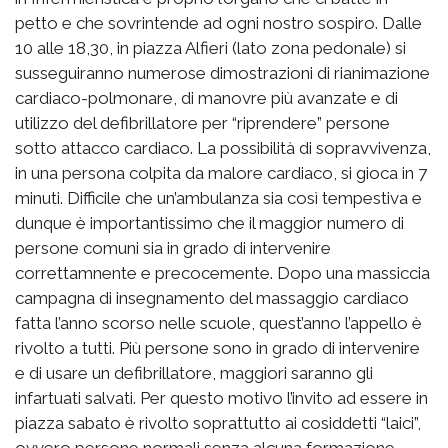
petto e che sovrintende ad ogni nostro sospiro. Dalle
10 alle 18,30, in piazza Alfieri (lato zona pedonale) si
susseguiranno numerose dimostrazioni di rianimazione
cardiaco-polmonare, di manovre più avanzate e di
utilizzo del defibrillatore per “riprendere” persone
sotto attacco cardiaco. La possibilità di sopravvivenza,
in una persona colpita da malore cardiaco, si gioca in 7
minuti. Difficile che un’ambulanza sia così tempestiva e
dunque è importantissimo che il maggior numero di
persone comuni sia in grado di intervenire
correttamnente e precocemente. Dopo una massiccia
campagna di insegnamento del massaggio cardiaco
fatta l’anno scorso nelle scuole, quest’anno l’appello è
rivolto a tutti. Più persone sono in grado di intervenire
e di usare un defibrillatore, maggiori saranno gli
infartuati salvati. Per questo motivo l’invito ad essere in
piazza sabato è rivolto soprattutto ai cosiddetti “laici”,
ovvero persone normali senza alcuna formazione