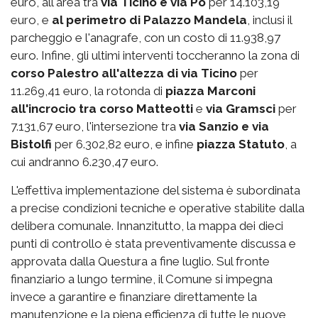
euro, all'area tra
via Ticino e via Po
per 14.103,19
euro, e
al perimetro di Palazzo Mandela
, inclusi il
parcheggio e l'anagrafe, con un costo di 11.938,97
euro. Infine, gli ultimi interventi toccheranno la zona di
corso Palestro
all'altezza di via Ticino
per
11.269,41 euro, la rotonda di
piazza Marconi
all'incrocio tra corso Matteotti
e
via Gramsci
per
7.131,67 euro, l'intersezione tra
via Sanzio e via
Bistolfi
per 6.302,82 euro, e infine
piazza Statuto
, a
cui andranno 6.230,47 euro.
L'effettiva implementazione del sistema è subordinata
a precise condizioni tecniche e operative stabilite dalla
delibera comunale. Innanzitutto, la mappa dei dieci
punti di controllo è stata preventivamente discussa e
approvata dalla Questura a fine luglio. Sul fronte
finanziario a lungo termine, il Comune si impegna
invece a garantire e finanziare direttamente la
manutenzione e la piena efficienza di tutte le nuove