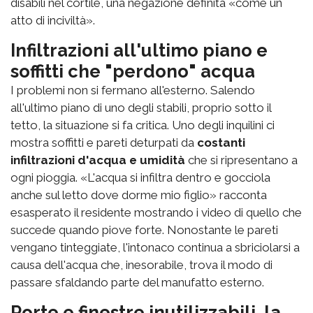
disabili nel cortile, una negazione definita «come un
atto di inciviltà».
Infiltrazioni all'ultimo piano e
soffitti che "perdono" acqua
I problemi non si fermano all'esterno. Salendo
all'ultimo piano di uno degli stabili, proprio sotto il
tetto, la situazione si fa critica. Uno degli inquilini ci
mostra soffitti e pareti deturpati da
costanti
infiltrazioni d'acqua e umidità
che si ripresentano a
ogni pioggia. «L'acqua si infiltra dentro e gocciola
anche sul letto dove dorme mio figlio» racconta
esasperato il residente mostrando i video di quello che
succede quando piove forte. Nonostante le pareti
vengano tinteggiate, l'intonaco continua a sbriciolarsi a
causa dell'acqua che, inesorabile, trova il modo di
passare sfaldando parte del manufatto esterno.
Porte e finestre inutilizzabili, la