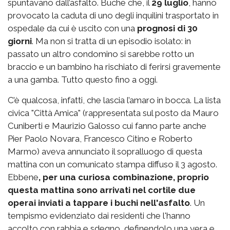
spuntavano dall’asfalto. Buche che, il
29 luglio
, hanno
provocato la caduta di uno degli inquilini trasportato in
ospedale da cui è uscito con una
prognosi di 30
giorni
. Ma non si tratta di un episodio isolato: in
passato un altro condomino si sarebbe rotto un
braccio e un bambino ha rischiato di ferirsi gravemente
a una gamba. Tutto questo fino a oggi.
C’è qualcosa, infatti, che lascia l’amaro in bocca. La lista
civica "Città Amica" (rappresentata sul posto da Mauro
Cuniberti e Maurizio Galosso cui fanno parte anche
Pier Paolo Novara, Francesco Citino e Roberto
Marmo) aveva annunciato il sopralluogo di questa
mattina con un comunicato stampa diffuso il 3 agosto.
Ebbene
, per una curiosa combinazione, proprio
questa mattina sono arrivati nel cortile due
operai inviati a tappare i buchi nell'asfalto
. Un
tempismo evidenziato dai residenti che l'hanno
accolto con rabbia e sdegno, definendolo una vera e