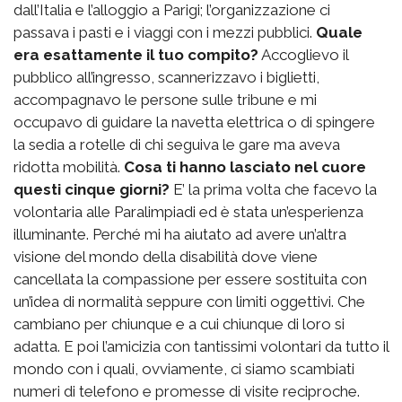
dall’Italia e l’alloggio a Parigi; l’organizzazione ci
passava i pasti e i viaggi con i mezzi pubblici.
Quale
era esattamente il tuo compito?
Accoglievo il
pubblico all’ingresso, scannerizzavo i biglietti,
accompagnavo le persone sulle tribune e mi
occupavo di guidare la navetta elettrica o di spingere
la sedia a rotelle di chi seguiva le gare ma aveva
ridotta mobilità.
Cosa ti hanno lasciato nel cuore
questi cinque giorni?
E’ la prima volta che facevo la
volontaria alle Paralimpiadi ed è stata un’esperienza
illuminante. Perché mi ha aiutato ad avere un’altra
visione del mondo della disabilità dove viene
cancellata la compassione per essere sostituita con
un’idea di normalità seppure con limiti oggettivi. Che
cambiano per chiunque e a cui chiunque di loro si
adatta. E poi l’amicizia con tantissimi volontari da tutto il
mondo con i quali, ovviamente, ci siamo scambiati
numeri di telefono e promesse di visite reciproche.