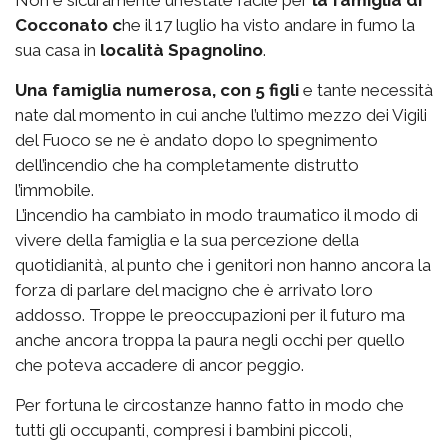
Non è sicuramente un’estate facile per
la famiglia di
Cocconato c
he il 17 luglio ha visto andare in fumo la
sua casa in
località Spagnolino
.
Una famiglia numerosa, con 5 figli
e tante necessità
nate dal momento in cui anche l’ultimo mezzo dei Vigili
del Fuoco se ne è andato dopo lo spegnimento
dell’incendio che ha completamente distrutto
l’immobile.
L’incendio ha cambiato in modo traumatico il modo di
vivere della famiglia e la sua percezione della
quotidianità, al punto che i genitori non hanno ancora la
forza di parlare del macigno che è arrivato loro
addosso. Troppe le preoccupazioni per il futuro ma
anche ancora troppa la paura negli occhi per quello
che poteva accadere di ancor peggio.
Per fortuna le circostanze hanno fatto in modo che
tutti gli occupanti, compresi i bambini piccoli,