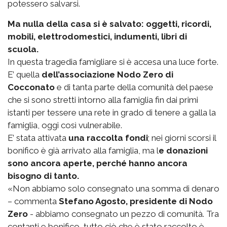
potessero salvarsi.
Ma nulla della casa si è salvato: oggetti, ricordi,
mobili, elettrodomestici, indumenti, libri di
scuola.
In questa tragedia famigliare si è accesa una luce forte.
E’ quella
dell’associazione Nodo Zero di
Cocconato
e di tanta parte della comunità del paese
che si sono stretti intorno alla famiglia fin dai primi
istanti per tessere una rete in grado di tenere a galla la
famiglia, oggi così vulnerabile.
E’ stata attivata
una raccolta fondi
; nei giorni scorsi il
bonifico è già arrivato alla famiglia, ma l
e donazioni
sono ancora aperte, perché hanno ancora
bisogno di tanto.
«Non abbiamo solo consegnato una somma di denaro
– commenta
Stefano Agosto, presidente di Nodo
Zero
- abbiamo consegnato un pezzo di comunità. Tra
contanti e bonifico, tutto ciò che è stato raccolto è