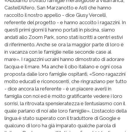
«Abbiamo trovato famiglie meravigliose a Villafranca,
Castell’Alfero, San Marzanotto e Asti che hanno
raccolto il nostro appello - dice Giusy Vercelli,
referente del progetto - e hanno accolto i ragazzini. In
questi primi giorni li hanno portati in piscina, siamo
andati allo Zoom Park, sono stati iscritti a centri estivi
di riferimento. Anche se ora la maggior parte di loro è
in vacanza con le famiglie nelle seconde case al
mare». I ragazzini ucraini hanno dimostrato di adorare
l’acqua e il mare. Ma anche il cibo italiano e ogni cosa
proposta dalle loro famiglie ospitanti. «Sono ragazzini
molto educati e riconoscenti, che ringraziano per tutto
- dice ancora la referente - è un piacere averli in
famiglia con noi ed è molto gratificante vedere i loro
sorrisi, la ritrovata spensieratezza e l’entusiasmo con il
quale parlano di noi alle loro famiglie». L’ostacolo della
lingua è stato superato con il traduttore di Google e
qualcuno di loro ha già imparato qualche parola di