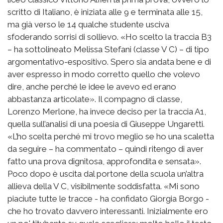
scritto di Italiano, è iniziata alle 9 e terminata alle 15,
ma già verso le 14 qualche studente usciva
sfoderando sorrisi di sollievo. «Ho scelto la traccia B3
– ha sottolineato Melissa Stefani (classe V C) – di tipo
argomentativo-espositivo. Spero sia andata bene e di
aver espresso in modo corretto quello che volevo
dire, anche perché le idee le avevo ed erano
abbastanza articolate». Il compagno di classe,
Lorenzo Merlone, ha invece deciso per la traccia A1,
quella sull’analisi di una poesia di Giuseppe Ungaretti.
«L’ho scelta perché mi trovo meglio se ho una scaletta
da seguire – ha commentato – quindi ritengo di aver
fatto una prova dignitosa, approfondita e sensata».
Poco dopo è uscita dal portone della scuola un’altra
allieva della V C, visibilmente soddisfatta. «Mi sono
piaciute tutte le tracce - ha confidato Giorgia Borgo -
che ho trovato davvero interessanti. Inizialmente ero