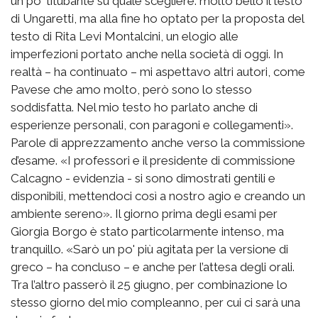
un po' titubante su quale scegliere: molto bello il testo
di Ungaretti, ma alla fine ho optato per la proposta del
testo di Rita Levi Montalcini, un elogio alle
imperfezioni portato anche nella società di oggi. In
realtà – ha continuato – mi aspettavo altri autori, come
Pavese che amo molto, però sono lo stesso
soddisfatta. Nel mio testo ho parlato anche di
esperienze personali, con paragoni e collegamenti».
Parole di apprezzamento anche verso la commissione
d’esame. «I professori e il presidente di commissione
Calcagno - evidenzia - si sono dimostrati gentili e
disponibili, mettendoci così a nostro agio e creando un
ambiente sereno». Il giorno prima degli esami per
Giorgia Borgo è stato particolarmente intenso, ma
tranquillo. «Sarò un po' più agitata per la versione di
greco – ha concluso – e anche per l’attesa degli orali.
Tra l’altro passerò il 25 giugno, per combinazione lo
stesso giorno del mio compleanno, per cui ci sarà una