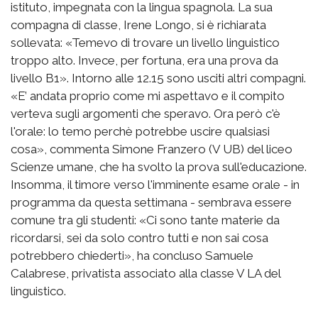
istituto, impegnata con la lingua spagnola. La sua
compagna di classe, Irene Longo, si è richiarata
sollevata: «Temevo di trovare un livello linguistico
troppo alto. Invece, per fortuna, era una prova da
livello B1». Intorno alle 12.15 sono usciti altri compagni.
«E’ andata proprio come mi aspettavo e il compito
verteva sugli argomenti che speravo. Ora però c'è
l'orale: lo temo perchè potrebbe uscire qualsiasi
cosa», commenta Simone Franzero (V UB) del liceo
Scienze umane, che ha svolto la prova sull'educazione.
Insomma, il timore verso l'imminente esame orale - in
programma da questa settimana - sembrava essere
comune tra gli studenti: «Ci sono tante materie da
ricordarsi, sei da solo contro tutti e non sai cosa
potrebbero chiederti», ha concluso Samuele
Calabrese, privatista associato alla classe V LA del
linguistico.