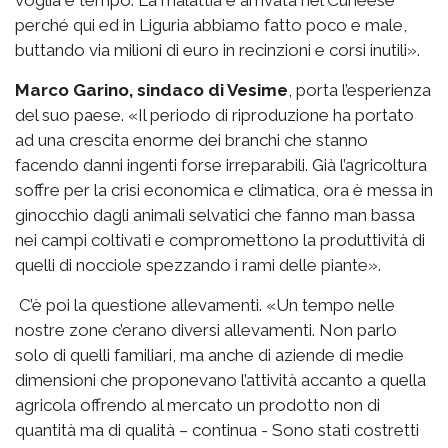
voglia e tempo. La malattia è arrivata nel Cuneese
perché qui ed in Liguria abbiamo fatto poco e male,
buttando via milioni di euro in recinzioni e corsi inutili».
Marco Garino, sindaco di Vesime
, porta l’esperienza
del suo paese. «Il periodo di riproduzione ha portato
ad una crescita enorme dei branchi che stanno
facendo danni ingenti forse irreparabili. Già l’agricoltura
soffre per la crisi economica e climatica, ora è messa in
ginocchio dagli animali selvatici che fanno man bassa
nei campi coltivati e compromettono la produttività di
quelli di nocciole spezzando i rami delle piante».
C’è poi la questione allevamenti. «Un tempo nelle
nostre zone c’erano diversi allevamenti. Non parlo
solo di quelli familiari, ma anche di aziende di medie
dimensioni che proponevano l’attività accanto a quella
agricola offrendo al mercato un prodotto non di
quantità ma di qualità – continua - Sono stati costretti