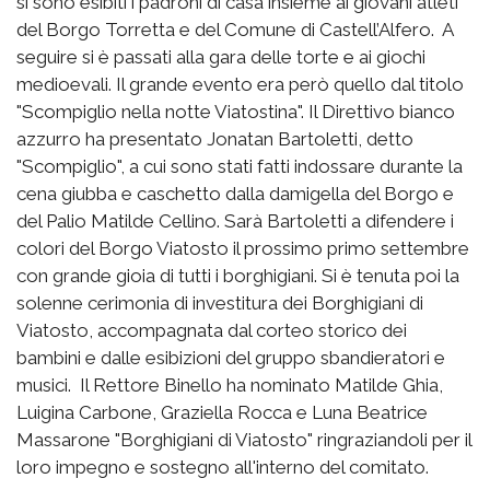
si sono esibiti i padroni di casa insieme ai giovani atleti
del Borgo Torretta e del Comune di Castell’Alfero. A
seguire si è passati alla gara delle torte e ai giochi
medioevali. Il grande evento era però quello dal titolo
"Scompiglio nella notte Viatostina". Il Direttivo bianco
azzurro ha presentato Jonatan Bartoletti, detto
"Scompiglio", a cui sono stati fatti indossare durante la
cena giubba e caschetto dalla damigella del Borgo e
del Palio Matilde Cellino. Sarà Bartoletti a difendere i
colori del Borgo Viatosto il prossimo primo settembre
con grande gioia di tutti i borghigiani. Si è tenuta poi la
solenne cerimonia di investitura dei Borghigiani di
Viatosto, accompagnata dal corteo storico dei
bambini e dalle esibizioni del gruppo sbandieratori e
musici. Il Rettore Binello ha nominato Matilde Ghia,
Luigina Carbone, Graziella Rocca e Luna Beatrice
Massarone "Borghigiani di Viatosto" ringraziandoli per il
loro impegno e sostegno all'interno del comitato.