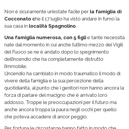
Non è sicuramente un’estate facile per
la famiglia di
Cocconato c
he il 17 luglio ha visto andare in fumo la
sua casa in
località Spagnolino
.
Una famiglia numerosa, con 5 figli
e tante necessità
nate dal momento in cui anche l’ultimo mezzo dei Vigili
del Fuoco se ne è andato dopo lo spegnimento
dell’incendio che ha completamente distrutto
l’immobile.
L’incendio ha cambiato in modo traumatico il modo di
vivere della famiglia e la sua percezione della
quotidianità, al punto che i genitori non hanno ancora la
forza di parlare del macigno che è arrivato loro
addosso. Troppe le preoccupazioni per il futuro ma
anche ancora troppa la paura negli occhi per quello
che poteva accadere di ancor peggio.
Per fortuna le circostanze hanno fatto in modo che