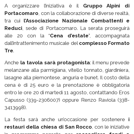
A organizzare l’iniziativa è il
Gruppo Alpini di
Portacomaro
, con la collaborazione di diverse realtà,
tra cui
l’Associazione Nazionale Combattenti e
Reduci
, sede di Portacomaro. La serata proseguirà
alle 20 con la “
Cena d’estate
”, accompagnata
dall’intrattenimento musicale del
complesso Formato
Tre
.
Anche
la tavola sarà protagonista
: il menu prevede
melanzane alla parmigiana, vitello tonnato, giardiniera,
lasagne alla piemontese, anguria e bunet. Il costo della
cena è di 25 euro e la prenotazione è obbligatoria
entro le ore 20 di martedì 11 agosto, contattando Eros
Capusso (339-2306007) oppure Renzo Raviola (338-
3413998).
La festa sarà anche un’occasione per sostenere
i
restauri della chiesa di San Rocco
, con le iniziative