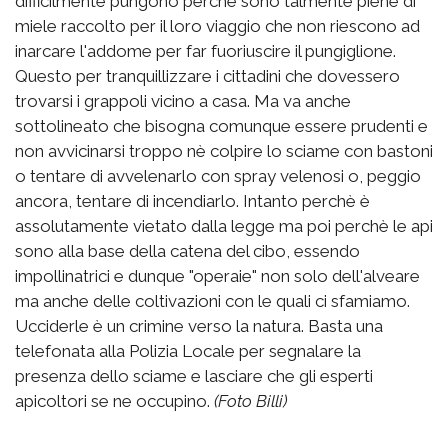
difficilmente pungono perchè sono talmente piene di
miele raccolto per il loro viaggio che non riescono ad
inarcare l'addome per far fuoriuscire il pungiglione.
Questo per tranquillizzare i cittadini che dovessero
trovarsi i grappoli vicino a casa. Ma va anche
sottolineato che bisogna comunque essere prudenti e
non avvicinarsi troppo nè colpire lo sciame con bastoni
o tentare di avvelenarlo con spray velenosi o, peggio
ancora, tentare di incendiarlo. Intanto perchè è
assolutamente vietato dalla legge ma poi perchè le api
sono alla base della catena del cibo, essendo
impollinatrici e dunque "operaie" non solo dell'alveare
ma anche delle coltivazioni con le quali ci sfamiamo.
Ucciderle è un crimine verso la natura. Basta una
telefonata alla Polizia Locale per segnalare la
presenza dello sciame e lasciare che gli esperti
apicoltori se ne occupino.
(Foto Billi)