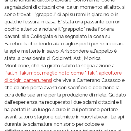
segnalazioni di cittadini che, da un momento all'altro, si
sono trovati i "grappoli" di api su rami in giardino o in
qualche fessura in casa. E' stata una passante con un
occhio attento a notare il "grappolo" nella fioriera
davanti alla Collegiata e ha segnalato la cosa su
Facebook chiedendo aiuto agli esperti per recuperare
le api e metterle in salvo. A rispondere all'appello è
stata la presidente di Coldiretti Asti, Monica
Monticone, che ha girato subito la segnalazione a
Paulin Takumbo, meglio noto come "Taki", apicoltore
di origini camerunensi
che vive a Camerano Casasco e
che da anni porta avanti con sacrificio e dedizione la
cura delle sue arnie per la produzione di miele. Guidato
dall'esperienza ha recuperato i due sciami cittadini e li
ha portati in un luogo sicuro in cui potranno portare
avanti la loro stagione del miele in nuovi alveari. Le api
durante le sciamature non sono pericolose e