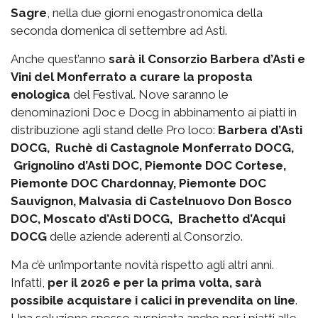
Sagre
, nella due giorni enogastronomica della
seconda domenica di settembre ad Asti.
Anche quest’anno
sarà il Consorzio Barbera d’Asti e
Vini del Monferrato a curare la proposta
enologica
del Festival. Nove saranno le
denominazioni Doc e Docg in abbinamento ai piatti in
distribuzione agli stand delle Pro loco:
Barbera d’Asti
DOCG, Ruchè di Castagnole Monferrato DOCG,
Grignolino d’Asti DOC, Piemonte DOC Cortese,
Piemonte DOC Chardonnay, Piemonte DOC
Sauvignon, Malvasia di Castelnuovo Don Bosco
DOC, Moscato d’Asti DOCG, Brachetto d’Acqui
DOCG
delle aziende aderenti al Consorzio.
Ma c’è un’importante novità rispetto agli altri anni.
Infatti,
per il 2026 e per la prima volta, sarà
possibile acquistare i calici in prevendita on line
.
Una soluzione spesso auspicata anche per i piatti alle