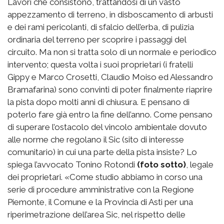
Lavori che consistono, trattandosi di un vasto
appezzamento di terreno, in disboscamento di arbusti
e dei rami pericolanti, di sfalcio dell’erba, di pulizia
ordinaria del terreno per scoprire i passaggi del
circuito. Ma non si tratta solo di un normale e periodico
intervento; questa volta i suoi proprietari (i fratelli
Gippy e Marco Crosetti, Claudio Moiso ed Alessandro
Bramafarina) sono convinti di poter finalmente riaprire
la pista dopo molti anni di chiusura. E pensano di
poterlo fare già entro la fine dell’anno. Come pensano
di superare l’ostacolo del vincolo ambientale dovuto
alle norme che regolano il Sic (sito di interesse
comunitario) in cui una parte della pista insiste? Lo
spiega l’avvocato Tonino Rotondi
(foto sotto)
, legale
dei proprietari. «Come studio abbiamo in corso una
serie di procedure amministrative con la Regione
Piemonte, il Comune e la Provincia di Asti per una
riperimetrazione dell’area Sic, nel rispetto delle