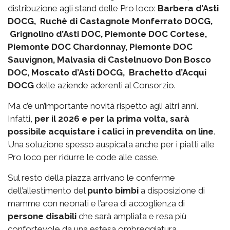
distribuzione agli stand delle Pro loco:
Barbera d’Asti
DOCG, Ruchè di Castagnole Monferrato DOCG,
Grignolino d’Asti DOC, Piemonte DOC Cortese,
Piemonte DOC Chardonnay, Piemonte DOC
Sauvignon, Malvasia di Castelnuovo Don Bosco
DOC, Moscato d’Asti DOCG, Brachetto d’Acqui
DOCG
delle aziende aderenti al Consorzio.
Ma c’è un’importante novità rispetto agli altri anni.
Infatti,
per il 2026 e per la prima volta, sarà
possibile acquistare i calici in prevendita on line
.
Una soluzione spesso auspicata anche per i piatti alle
Pro loco per ridurre le code alle casse.
Sul resto della piazza arrivano le conferme
dell’allestimento del
punto bimbi
a disposizione di
mamme con neonati e l’area di accoglienza di
persone disabili
che sarà ampliata e resa più
confortevole da una estesa ombreggiatura.