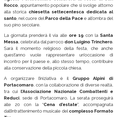
Rocco
, appuntamento popolare che si svolge attorno
alla storica
chiesetta settecentesca dedicata al
santo
, nel cuore del
Parco della Pace
e all’ombra del
suo pino secolare.
La giornata prenderà il via alle
ore 19
con la
Santa
Messa
, celebrata dal parroco
don Luigino Trinchero
.
Sarà il momento religioso della festa, che anche
quest’anno vuole rappresentare un’occasione di
incontro per il paese e, allo stesso tempo, contribuire
alla conservazione della piccola chiesa.
A organizzare l’iniziativa è il
Gruppo Alpini di
Portacomaro
, con la collaborazione di diverse realtà,
tra cui
l’Associazione Nazionale Combattenti e
Reduci
, sede di Portacomaro. La serata proseguirà
alle 20 con la “
Cena d’estate
”, accompagnata
dall’intrattenimento musicale del
complesso Formato