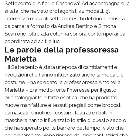
Settecento di Alfieri e Casanova”. Ad accompagnare la
sfilata, che ha visto protagonisti 42 modelli, gli
intermezzi musicali settecenteschi del duo di musica
da camera formato da Andrea Bertino e Simona
Scarrone, oltre alla colonna sonora contemporanea,
coordinata ad abiti e luci.
Le parole della professoressa
Marietta
«Il Settecento è stata un’epoca di cambiamenti e
rivoluzioni che hanno influenzato anche la moda e il
costume – ha spiegato la professoressa Antonella
Marietta – Era molto forte l’interesse per il gusto
orientaleggiante e l’arte esotica, che ha prodotto
nuove manifatture e tessuti pregiati come broccati,
damascati, crinoline. I costumi teatrali e i balli in
maschera hanno influenzato lo stile di questo secolo,
che ha superato poi le barriere del tempo, visto che
periodicamente viene ripreso da importanti stilisti che