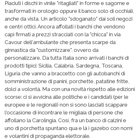
Piaciuti i dischi in vinile "ritagliati" in forme e sagome e
trasformati in orologio oppure il banco solo di occhiali,
anche da vista. Un articolo "sdoganato" dai soli negozi
e centri ottici. Ancora affollati i banchi che vendono
capi firmati a prezzi stracciati con la "chicca" in via
Cavour dell'ambulante che presenta scarpe da
ginnastica da "customizzare", ovvero da
personalizzare. Da tutta Italia sono arrivati i banchi di
prodotti tipici: Sicilia, Calabria, Sardegna, Toscana,
Liguria che vanno a braccetto con gli autobanchi di
somministrazione di panini, porchette, patatine fritte,
dolci a volontà. Ma con una novità rispetto alle edizioni
scorse: ci si avvicina alle politiche e i candidati (per le
europee e le regionali) non si sono lasciati scappare
l'occasione di incontrare le migliaia di persone che
affollano la Carolingia. Così, fra un banco di calzini e
uno di porchetta spuntano qua e là i gazebo con nomi
e volantini di propaganda elettorale.