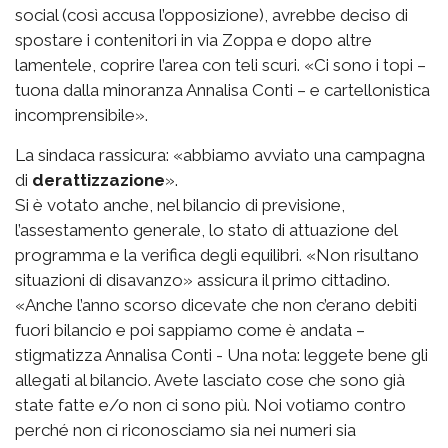
social (così accusa l’opposizione), avrebbe deciso di
spostare i contenitori in via Zoppa e dopo altre
lamentele, coprire l’area con teli scuri. «Ci sono i topi –
tuona dalla minoranza Annalisa Conti – e cartellonistica
incomprensibile».
La sindaca rassicura: «abbiamo avviato una campagna
di
derattizzazione
».
Si è votato anche, nel bilancio di previsione,
l’assestamento generale, lo stato di attuazione del
programma e la verifica degli equilibri. «Non risultano
situazioni di disavanzo» assicura il primo cittadino.
«Anche l’anno scorso dicevate che non c’erano debiti
fuori bilancio e poi sappiamo come è andata –
stigmatizza Annalisa Conti - Una nota: leggete bene gli
allegati al bilancio. Avete lasciato cose che sono già
state fatte e/o non ci sono più. Noi votiamo contro
perché non ci riconosciamo sia nei numeri sia