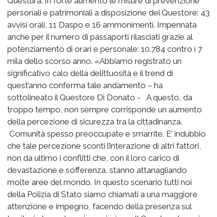
Questura. In forte aumento le misure di prevenzione
personali e patrimoniali a disposizione del Questore: 43
avvisi orali, 11 Daspo e 16 ammonimenti. Impennata
anche per il numero di passaporti rilasciati grazie al
potenziamento di orari e personale: 10.784 contro i 7
mila dello scorso anno. «Abbiamo registrato un
significativo calo della delittuosità e il trend di
quest’anno conferma tale andamento – ha
sottolineato il Questore Di Donato - A questo, da
troppo tempo, non sempre corrisponde un aumento
della percezione di sicurezza tra la cittadinanza.
Comunità spesso preoccupate e smarrite. E’ indubbio
che tale percezione sconti l’interazione di altri fattori,
non da ultimo i conflitti che, con il loro carico di
devastazione e sofferenza, stanno attanagliando
molte aree del mondo. In questo scenario tutti noi
della Polizia di Stato siamo chiamati a una maggiore
attenzione e impegno, facendo della presenza sul