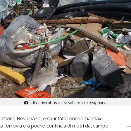
discarica abusiva tra vallarone e revignano
la frazione Revignano, è spuntata l'ennesima maxi
ella ferrovia e a poche centinaia di metri dal campo