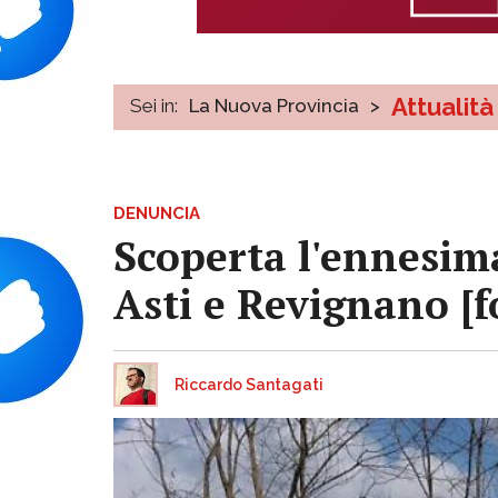
Attualità
Sei in:
La Nuova Provincia
>
DENUNCIA
Scoperta l'ennesima
Asti e Revignano [f
Riccardo Santagati