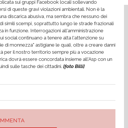
bblicata sui gruppi Facebook locali sollevando
tersi di queste gravi violazioni ambientali. Non è la
 una discarica abusiva, ma sembra che nessuno dei
 di simili scempi, soprattutto lungo le strade frazionali
a in funzione. Interrogazioni all'amministrazione
ui social continuano a tenere alta l'attenzione su
ie di monnezza" astigiane le quali, oltre a creare danni
à per il nostro territorio sempre più a vocazione
carica dovrà essere concordata insieme all'Asp con un
ndi sulle tasche dei cittadini.
[foto Billi]
OMMENTA