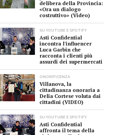
delibera della Provincia:
«Ora un dialogo
costruttivo» (Video)
SU YOUTUBE E SPOTIFY
Asti Confidential
incontra l'influencer
Luca Garbin che
racconta i clienti più
assurdi dei supermercati
ONORIFICENZA
Villanova, la
cittadinanza onoraria a
Delia Cortese voluta dai
cittadini (VIDEO)
SU YOUTUBE E SPOTIFY
Asti Confidential
affronta il tema della