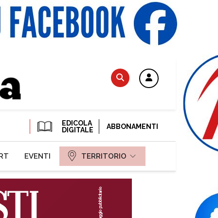
EDICOLA
ABBONAMENTI
DIGITALE
RT
EVENTI
TERRITORIO