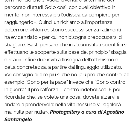
percorso di studi. Solo così, con quell’obiettivo in
mente, non interessa più l’odissea da compiere per
raggiungerlo». Quindi un richiamo all’importanza
dell’errore. «Non esistono successi senza fallimenti -
ha evidenziato - per cui non bisogna preoccuparsi di
sbagliare. Basti pensare che in alcuni istituti scientifici si
effettuano le scoperte sulla base del principio “sbaglia
e rifai”». Infine due inviti all’insegna dell'ottimismo e
della concretezza, a partire dal linguaggio utilizzato.
«Vi consiglio di dire più sì che no, più pro che contro: ad
esempio “Sono per la pace” invece che “Sono contro
la guerra”. Il pro rafforza, il contro indebolisce. E poi
ricordate che, se volete una cosa, dovete alzarvi e
andare a prendervela: nella vita nessuno vi regalerà
mai nulla per nulla».
Photogallery a cura di Agostino
Santangelo