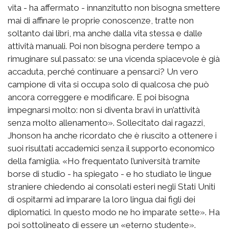
vita - ha affermato - innanzitutto non bisogna smettere
mai di affinare le proprie conoscenze, tratte non
soltanto dai libri, ma anche dalla vita stessa e dalle
attività manuali. Poi non bisogna perdere tempo a
rimuginare sul passato: se una vicenda spiacevole è già
accaduta, perché continuare a pensarci? Un vero
campione di vita si occupa solo di qualcosa che può
ancora correggere e modificare. E poi bisogna
impegnarsi molto: non si diventa bravi in un’attività
senza molto allenamento». Sollecitato dai ragazzi,
Jhonson ha anche ricordato che è riuscito a ottenere i
suoi risultati accademici senza il supporto economico
della famiglia. «Ho frequentato l’università tramite
borse di studio - ha spiegato - e ho studiato le lingue
straniere chiedendo ai consolati esteri negli Stati Uniti
di ospitarmi ad imparare la loro lingua dai figli dei
diplomatici. In questo modo ne ho imparate sette». Ha
poi sottolineato di essere un «eterno studente».