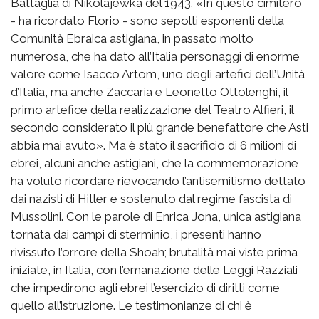
Battaglia di Nikolajewka del 1943. «In questo cimitero
- ha ricordato Florio - sono sepolti esponenti della
Comunità Ebraica astigiana, in passato molto
numerosa, che ha dato all’Italia personaggi di enorme
valore come Isacco Artom, uno degli artefici dell’Unità
d’Italia, ma anche Zaccaria e Leonetto Ottolenghi, il
primo artefice della realizzazione del Teatro Alfieri, il
secondo considerato il più grande benefattore che Asti
abbia mai avuto». Ma è stato il sacrificio di 6 milioni di
ebrei, alcuni anche astigiani, che la commemorazione
ha voluto ricordare rievocando l’antisemitismo dettato
dai nazisti di Hitler e sostenuto dal regime fascista di
Mussolini. Con le parole di Enrica Jona, unica astigiana
tornata dai campi di sterminio, i presenti hanno
rivissuto l’orrore della Shoah; brutalità mai viste prima
iniziate, in Italia, con l’emanazione delle Leggi Razziali
che impedirono agli ebrei l’esercizio di diritti come
quello all’istruzione. Le testimonianze di chi è