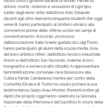
nazisti contro gli ebrei durante la Shoah. Parole su
dolore, morte, violenze e vessazioni di ogni tipo,
subite dagli ebrei, lette dall’attore Aldo Delaude
davanti agli oltre duecentocinquanta studenti che oggi,
venerdì, hanno partecipato al cimitero ebraico alla
commemorazione delle vittime uccise nei campi di
concentramento. Al ricordo, promosso
dall’associazione Italia Israele guidata da Luigi Florio,
hanno partecipato gli alunni della scuola media Jona,
del liceo artistico Alfieri, dell’istituto tecnico industriale
Artom e dell’Istituto San Secondo, insieme ai loro
insegnanti e a numerosi altri cittadini. A rappresentare
l’amministrazione comunale c’era l’assessore alla
Cultura Paride Candelaresi mentre per conto della
Comunità Ebraica di Torino ha voluto portare la sua
testimonianza Guido Anau Montel. Presenti inoltre gli
Alpini che proprio oggi hanno celebrato la Giornata
Nazionale della Memoria e del Sacrificio in onore della