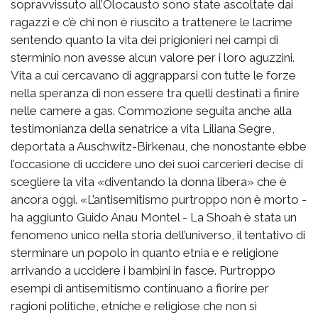
sopravvissuto all’Olocausto sono state ascoltate dai
ragazzi e c’è chi non è riuscito a trattenere le lacrime
sentendo quanto la vita dei prigionieri nei campi di
sterminio non avesse alcun valore per i loro aguzzini.
Vita a cui cercavano di aggrapparsi con tutte le forze
nella speranza di non essere tra quelli destinati a finire
nelle camere a gas. Commozione seguita anche alla
testimonianza della senatrice a vita Liliana Segre,
deportata a Auschwitz-Birkenau, che nonostante ebbe
l’occasione di uccidere uno dei suoi carcerieri decise di
scegliere la vita «diventando la donna libera» che è
ancora oggi. «L’antisemitismo purtroppo non è morto -
ha aggiunto Guido Anau Montel - La Shoah è stata un
fenomeno unico nella storia dell’universo, il tentativo di
sterminare un popolo in quanto etnia e e religione
arrivando a uccidere i bambini in fasce. Purtroppo
esempi di antisemitismo continuano a fiorire per
ragioni politiche, etniche e religiose che non si