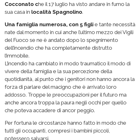
Cocconato c
he il 17 luglio ha visto andare in fumo la
sua casa in
località Spagnolino
.
Una famiglia numerosa, con 5 figli
e tante necessità
nate dal momento in cui anche l’ultimo mezzo dei Vigili
del Fuoco se ne è andato dopo lo spegnimento
dell’incendio che ha completamente distrutto
l’immobile.
L’incendio ha cambiato in modo traumatico il modo di
vivere della famiglia e la sua percezione della
quotidianità, al punto che i genitori non hanno ancora la
forza di parlare del macigno che è arrivato loro
addosso. Troppe le preoccupazioni per il futuro ma
anche ancora troppa la paura negli occhi per quello
che poteva accadere di ancor peggio.
Per fortuna le circostanze hanno fatto in modo che
tutti gli occupanti, compresi i bambini piccoli,
potessero salvarsi.