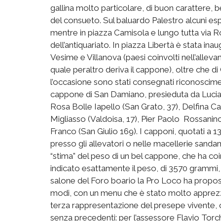
gallina molto particolare, di buon carattere, 
del consueto. Sul baluardo Palestro alcuni es
mentre in piazza Camisola e lungo tutta via R
dell’antiquariato. In piazza Libertà è stata inau
Vesime e Villanova (paesi coinvolti nell’allev
quale peraltro deriva il cappone), oltre che d
l’occasione sono stati consegnati riconoscimen
cappone di San Damiano, presieduta da Lucia C
Rosa Bolle Iapello (San Grato, 37), Delfina Ca
Migliasso (Valdoisa, 17), Pier Paolo Rossanino
Franco (San Giulio 169). I capponi, quotati a 1
presso gli allevatori o nelle macellerie sandam
“stima” del peso di un bel cappone, che ha coi
indicato esattamente il peso, di 3570 grammi,
salone del Foro boario la Pro Loco ha propos
modi, con un menu che è stato molto apprezzat
terza rappresentazione del presepe vivente, c
senza precedenti: per l’assessore Flavio Torch