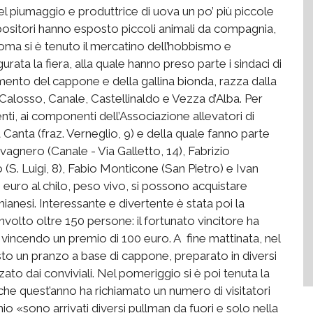
bel piumaggio e produttrice di uova un po’ più piccole
positori hanno esposto piccoli animali da compagnia,
oma si è tenuto il mercatino dell’hobbismo e
gurata la fiera, alla quale hanno preso parte i sindaci di
amento del cappone e della gallina bionda, razza dalla
i Calosso, Canale, Castellinaldo e Vezza d’Alba. Per
ti, ai componenti dell’Associazione allevatori di
anta (fraz. Verneglio, 9) e della quale fanno parte
vagnero (Canale - Via Galletto, 14), Fabrizio
 (S. Luigi, 8), Fabio Monticone (San Pietro) e Ivan
3 euro al chilo, peso vivo, si possono acquistare
ianesi. Interessante e divertente è stata poi la
nvolto oltre 150 persone: il fortunato vincitore ha
 vincendo un premio di 100 euro. A fine mattinata, nel
to un pranzo a base di cappone, preparato in diversi
o dai conviviali. Nel pomeriggio si è poi tenuta la
he quest’anno ha richiamato un numero di visitatori
io «sono arrivati diversi pullman da fuori e solo nella