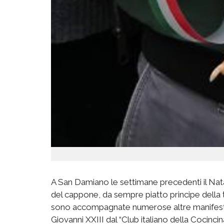
A San Damiano le settimane precedenti il Nata
del cappone, da sempre piatto principe della tra
sono accompagnate numerose altre manifestazi
Giovanni XXIII dal “Club italiano della Cocincin