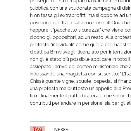
proseguito - ha occupato la Rai trasformandola
pubblica con una spudorata campagna di disinf
Non tassa gli extraprofitti ma si oppone ad un
posizione dell'Italia sulla mozione all'Onu che
neppure il "pacchetto sicurezza" che viene co
dicono gli oppositori, ad un reato. Alla prote
proteste "individuali" come quella del maes
didattica Bimbisvegli, licenziato per interruzi
non gli è stato più possibile applicare in tot
assiepato l'arrivo del corteo ministeriale ch
indossando una maglietta con su scritto: "L'Ital
Chissà quante vigne, scuole, ospedali si finanz
una protesta ma piuttosto un appello alla Pr
firmi finalmente il patto bilaterale che sblocche
contributi per andare in pensione: sia per gli alba
TAG
NEWS