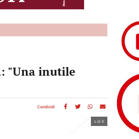
: "Una inutile
1 di 6