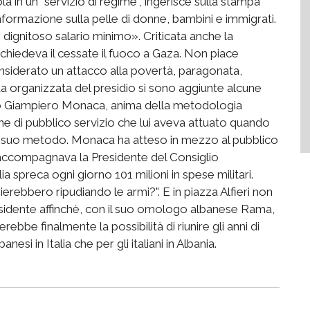
 in un "servizio di regime", ingerisce sulla stampa
ormazione sulla pelle di donne, bambini e immigrati.
 dignitoso salario minimo». Criticata anche la
 chiedeva il cessate il fuoco a Gaza. Non piace
nsiderato un attacco alla povertà, paragonata,
sta organizzata del presidio si sono aggiunte alcune
tro Giampiero Monaca, anima della metodologia
one di pubblico servizio che lui aveva attuato quando
o il suo metodo. Monaca ha atteso in mezzo al pubblico
e accompagnava la Presidente del Consiglio
ia spreca ogni giorno 101 milioni in spese militari.
ierebbero ripudiando le armi?". E in piazza Alfieri non
esidente affinchè, con il suo omologo albanese Rama,
rebbe finalmente la possibilità di riunire gli anni di
nesi in Italia che per gli italiani in Albania.