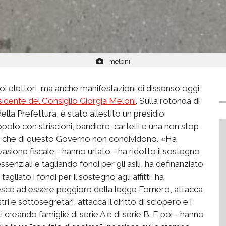
meloni
suoi elettori, ma anche manifestazioni di dissenso oggi
esidente del Consiglio Giorgia Meloni
. Sulla rotonda di
o della Prefettura, è stato allestito un presidio
polo con striscioni, bandiere, cartelli e una non stop
ciò che di questo Governo non condividono. «Ha
vasione fiscale - hanno urlato - ha ridotto il sostegno
ssenziali e tagliando fondi per gli asili, ha definanziato
gliato i fondi per il sostegno agli affitti, ha
iesce ad essere peggiore della legge Fornero, attacca
ri e sottosegretari, attacca il diritto di sciopero e i
civili creando famiglie di serie A e di serie B. E poi - hanno