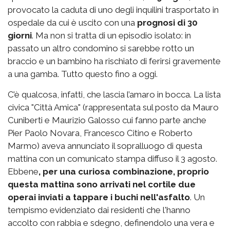
provocato la caduta di uno degli inquilini trasportato in
ospedale da cui è uscito con una
prognosi di 30
giorni
. Ma non si tratta di un episodio isolato: in
passato un altro condomino si sarebbe rotto un
braccio e un bambino ha rischiato di ferirsi gravemente
a una gamba. Tutto questo fino a oggi.
C’è qualcosa, infatti, che lascia l’amaro in bocca. La lista
civica "Città Amica" (rappresentata sul posto da Mauro
Cuniberti e Maurizio Galosso cui fanno parte anche
Pier Paolo Novara, Francesco Citino e Roberto
Marmo) aveva annunciato il sopralluogo di questa
mattina con un comunicato stampa diffuso il 3 agosto.
Ebbene
, per una curiosa combinazione, proprio
questa mattina sono arrivati nel cortile due
operai inviati a tappare i buchi nell'asfalto
. Un
tempismo evidenziato dai residenti che l'hanno
accolto con rabbia e sdegno, definendolo una vera e