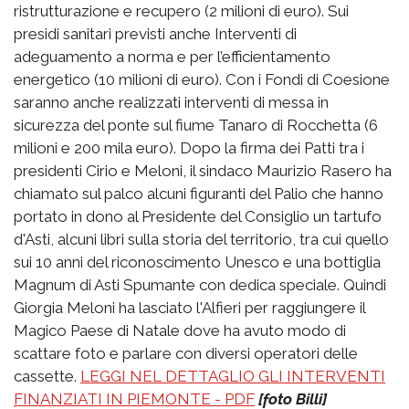
ristrutturazione e recupero (2 milioni di euro). Sui
presidi sanitari previsti anche Interventi di
adeguamento a norma e per l’efficientamento
energetico (10 milioni di euro). Con i Fondi di Coesione
saranno anche realizzati interventi di messa in
sicurezza del ponte sul fiume Tanaro di Rocchetta (6
milioni e 200 mila euro). Dopo la firma dei Patti tra i
presidenti Cirio e Meloni, il sindaco Maurizio Rasero ha
chiamato sul palco alcuni figuranti del Palio che hanno
portato in dono al Presidente del Consiglio un tartufo
d'Asti, alcuni libri sulla storia del territorio, tra cui quello
sui 10 anni del riconoscimento Unesco e una bottiglia
Magnum di Asti Spumante con dedica speciale. Quindi
Giorgia Meloni ha lasciato l'Alfieri per raggiungere il
Magico Paese di Natale dove ha avuto modo di
scattare foto e parlare con diversi operatori delle
cassette.
LEGGI NEL DETTAGLIO GLI INTERVENTI
FINANZIATI IN PIEMONTE - PDF
[foto Billi]