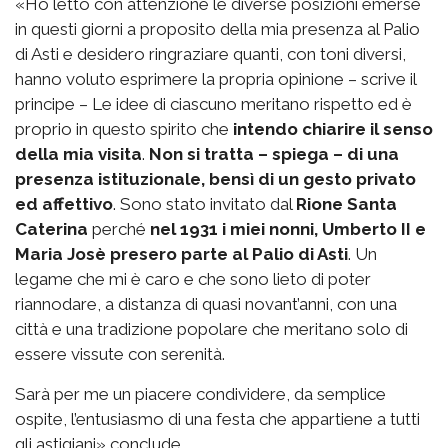
«Ho letto con attenzione le diverse posizioni emerse
in questi giorni a proposito della mia presenza al Palio
di Asti e desidero ringraziare quanti, con toni diversi,
hanno voluto esprimere la propria opinione – scrive il
principe – Le idee di ciascuno meritano rispetto ed è
proprio in questo spirito che
intendo chiarire il senso
della mia visita
.
Non si tratta – spiega – di una
presenza istituzionale, bensì di un gesto privato
ed affettivo
. Sono stato invitato dal
Rione Santa
Caterina
perché
nel 1931 i miei nonni, Umberto II e
Maria Josè presero parte al Palio di Asti
. Un
legame che mi è caro e che sono lieto di poter
riannodare, a distanza di quasi novant’anni, con una
città e una tradizione popolare che meritano solo di
essere vissute con serenità.
Sarà per me un piacere condividere, da semplice
ospite, l’entusiasmo di una festa che appartiene a tutti
gli astigiani» conclude.