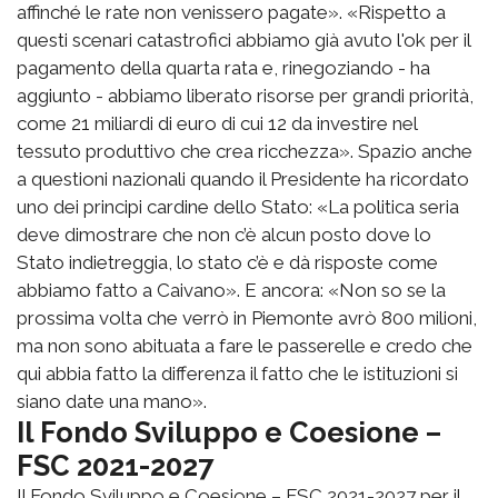
affinché le rate non venissero pagate». «Rispetto a
questi scenari catastrofici abbiamo già avuto l'ok per il
pagamento della quarta rata e, rinegoziando - ha
aggiunto - abbiamo liberato risorse per grandi priorità,
come 21 miliardi di euro di cui 12 da investire nel
tessuto produttivo che crea ricchezza». Spazio anche
a questioni nazionali quando il Presidente ha ricordato
uno dei principi cardine dello Stato: «La politica seria
deve dimostrare che non c’è alcun posto dove lo
Stato indietreggia, lo stato c’è e dà risposte come
abbiamo fatto a Caivano». E ancora: «Non so se la
prossima volta che verrò in Piemonte avrò 800 milioni,
ma non sono abituata a fare le passerelle e credo che
qui abbia fatto la differenza il fatto che le istituzioni si
siano date una mano».
Il Fondo Sviluppo e Coesione –
FSC 2021-2027
Il Fondo Sviluppo e Coesione – FSC 2021-2027 per il