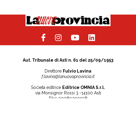
Aut. Tribunale di Asti n. 61 del 25/09/1953
Direttore
Fulvio Lavina
f.lavina@lanuovaprovincia.it
Società editrice
Editrice OMNIA S.r.l.
via Monsignor Rossi 3 -14100 Asti
P.Iva 00080200058
Contatti
Note legali
Tel:
+39 0141 532186
Privacy Policy