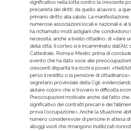
significativo nella lotta contro la crescente pov
precarietà dei diritti, da quello al lavoro, a qu
primario diritto alla salute. La manifestazione
numerose associazioni locali e nazionali e al s
ha richiamato molti astigiani che condividono l
necessità, anche a livello cittadino, di «dare u
della città. Il corteo si è incamminato dall'Atc
Cattedrale, Roma e Medici, prima di conclude
evento che ha dato voce alle preoccupazioni d
crescenti disparità tra ricchi e poveri. «Nell’
perso il reddito o la pensione di cittadinanza»
segretario provinciale della Cgil, evidenziand
aiutare coloro che si trovano in difficoltà ec
Preoccupazioni motivate anche dal fatto che 
significativo dei contratti precari e dei falli
prova l'occupazione». Anche la situazione abita
numero considerevole di persone in attesa di
alloggi vuoti che rimangono inutilizzati nonos