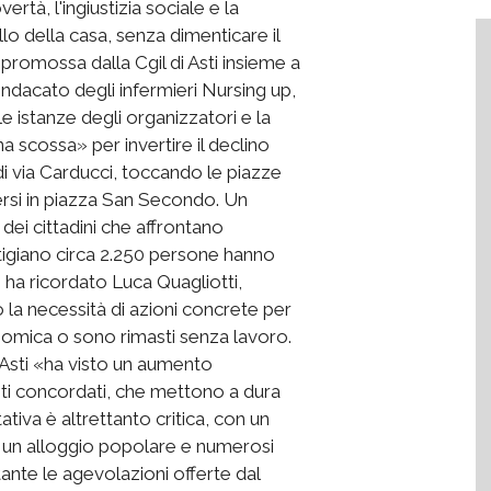
ertà, l'ingiustizia sociale e la
ello della casa, senza dimenticare il
, promossa dalla Cgil di Asti insieme a
indacato degli infermieri Nursing up,
e istanze degli organizzatori e la
na scossa» per invertire il declino
 di via Carducci, toccando le piazze
rsi in piazza San Secondo. Un
ei cittadini che affrontano
Astigiano circa 2.250 persone hanno
, ha ricordato Luca Quagliotti,
o la necessità di azioni concrete per
onomica o sono rimasti senza lavoro.
Asti «ha visto un aumento
menti concordati, che mettono a dura
tiva è altrettanto critica, con un
 un alloggio popolare e numerosi
tante le agevolazioni offerte dal