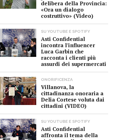
delibera della Provincia:
«Ora un dialogo
costruttivo» (Video)
SU YOUTUBE E SPOTIFY
Asti Confidential
incontra l'influencer
Luca Garbin che
racconta i clienti più
assurdi dei supermercati
ONORIFICENZA
Villanova, la
cittadinanza onoraria a
Delia Cortese voluta dai
cittadini (VIDEO)
SU YOUTUBE E SPOTIFY
Asti Confidential
affronta il tema della