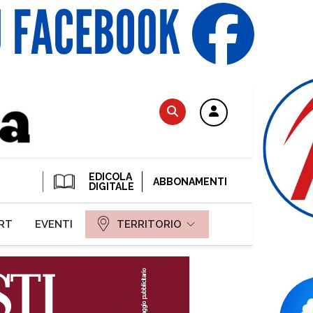
EDICOLA
ABBONAMENTI
DIGITALE
RT
EVENTI
TERRITORIO