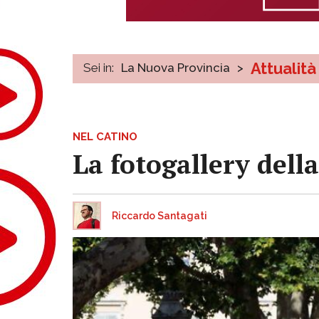
Attualità
Sei in:
La Nuova Provincia
>
NEL CATINO
La fotogallery della
Riccardo Santagati