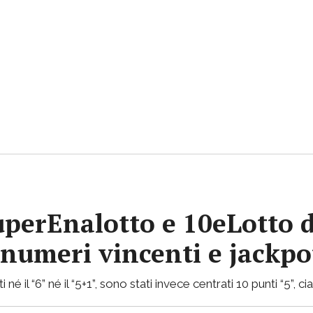
uperEnalotto e 10eLotto d
i numeri vincenti e jackp
 né il “6” né il “5+1”, sono stati invece centrati 10 punti “5”, 