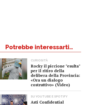
Potrebbe interessarti...
CURIOSITÀ
Rocky il piccione "esulta"
per il ritiro della
delibera della Provincia:
«Ora un dialogo
costruttivo» (Video)
SU YOUTUBE E SPOTIFY
Asti Confidential