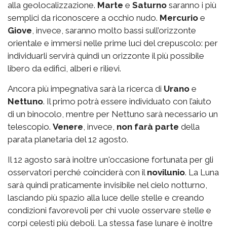
alla geolocalizzazione.
Marte
e
Saturno
saranno i più
semplici da riconoscere a occhio nudo.
Mercurio
e
Giove
, invece, saranno molto bassi sull’orizzonte
orientale e immersi nelle prime luci del crepuscolo: per
individuarli servirà quindi un orizzonte il più possibile
libero da edifici, alberi e rilievi.
Ancora più impegnativa sarà la ricerca di
Urano
e
Nettuno
. Il primo potrà essere individuato con l’aiuto
di un binocolo, mentre per Nettuno sarà necessario un
telescopio.
Venere
, invece,
non farà parte
della
parata planetaria del 12 agosto
.
Il 12 agosto sarà inoltre un'occasione fortunata per gli
osservatori perché coinciderà con il
novilunio
. La Luna
sarà quindi praticamente invisibile nel cielo notturno,
lasciando più spazio alla luce delle stelle e creando
condizioni favorevoli per chi vuole osservare stelle e
corpi celesti più deboli. La stessa fase lunare è inoltre