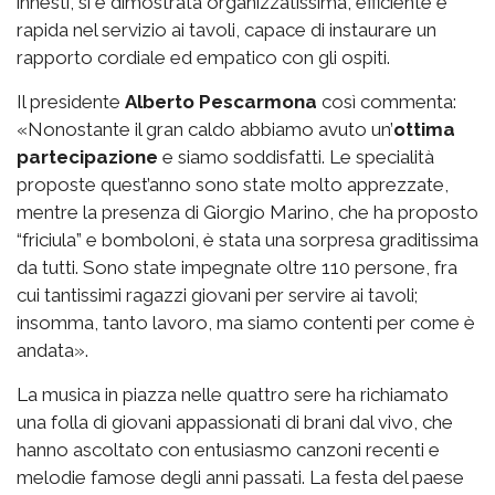
innesti, si è dimostrata organizzatissima, efficiente e
rapida nel servizio ai tavoli, capace di instaurare un
rapporto cordiale ed empatico con gli ospiti.
Il presidente
Alberto Pescarmona
così commenta:
«Nonostante il gran caldo abbiamo avuto un’
ottima
partecipazione
e siamo soddisfatti. Le specialità
proposte quest’anno sono state molto apprezzate,
mentre la presenza di Giorgio Marino, che ha proposto
“friciula” e bomboloni, è stata una sorpresa graditissima
da tutti. Sono state impegnate oltre 110 persone, fra
cui tantissimi ragazzi giovani per servire ai tavoli;
insomma, tanto lavoro, ma siamo contenti per come è
andata».
La musica in piazza nelle quattro sere ha richiamato
una folla di giovani appassionati di brani dal vivo, che
hanno ascoltato con entusiasmo canzoni recenti e
melodie famose degli anni passati. La festa del paese