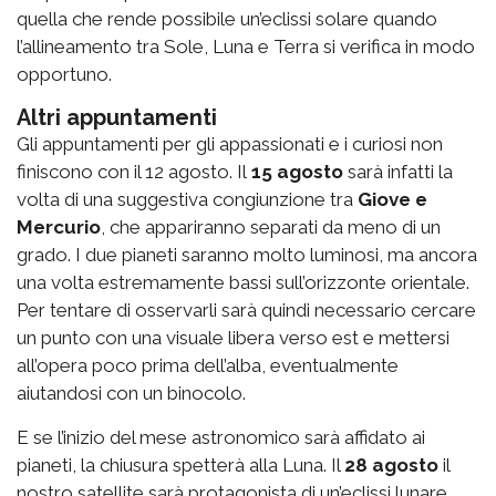
quella che rende possibile un’eclissi solare quando
l’allineamento tra Sole, Luna e Terra si verifica in modo
opportuno.
Altri appuntamenti
Gli appuntamenti per gli appassionati e i curiosi non
finiscono con il 12 agosto.
Il
15 agosto
sarà infatti la
volta di una suggestiva congiunzione tra
Giove e
Mercurio
, che appariranno separati da meno di un
grado. I due pianeti saranno molto luminosi, ma ancora
una volta estremamente bassi sull’orizzonte orientale.
Per tentare di osservarli sarà quindi necessario cercare
un punto con una visuale libera verso est e mettersi
all’opera poco prima dell’alba, eventualmente
aiutandosi con un binocolo.
E se l’inizio del mese astronomico sarà affidato ai
pianeti, la chiusura spetterà alla Luna.
Il
28 agosto
il
nostro satellite sarà protagonista di un’eclissi lunare