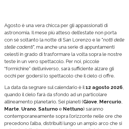
Agosto è una vera chicca per gli appassionati di
astronomia. Il mese più atteso dell’estate non porta
con sé soltanto la notte di San Lorenzo e le "
notti delle
stelle cadenti
", ma anche una serie di appuntamenti
celesti in grado di trasformare la volta sopra le nostre
teste in un vero spettacolo. Per noi, piccole
“formichine” dell’universo, sarà sufficiente alzare gli
occhi per godersi lo spettacolo che il cielo ci offre.
La data da segnare sul calendario è il
12 agosto 2026
,
quando il cielo farà da sfondo ad un particolare
allineamento planetario. Sei pianeti (
Giove
,
Mercurio
,
Marte
,
Urano
,
Saturno
e
Nettuno
)
saranno
contemporaneamente sopra l’orizzonte nelle ore che
precedono l’alba, distribuiti lungo un ampio arco che si