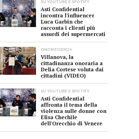
SU YOUTUBE E SPOTIFY
Asti Confidential
incontra l'influencer
Luca Garbin che
racconta i clienti più
assurdi dei supermercati
ONORIFICENZA
Villanova, la
cittadinanza onoraria a
Delia Cortese voluta dai
cittadini (VIDEO)
SU YOUTUBE E SPOTIFY
Asti Confidential
affronta il tema della
violenza sulle donne con
Elisa Chechile
dell'Orecchio di Venere