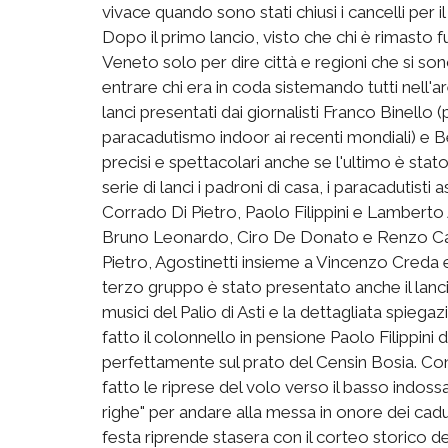
vivace quando sono stati chiusi i cancelli per il
Dopo il primo lancio, visto che chi è rimasto f
Veneto solo per dire città e regioni che si son
entrare chi era in coda sistemando tutti nell'ar
lanci presentati dai giornalisti Franco Binello
paracadutismo indoor ai recenti mondiali) e Bett
precisi e spettacolari anche se l'ultimo è stat
serie di lanci i padroni di casa, i paracadutist
Corrado Di Pietro, Paolo Filippini e Lamberto
Bruno Leonardo, Ciro De Donato e Renzo Carli
Pietro, Agostinetti insieme a Vincenzo Creda 
terzo gruppo è stato presentato anche il lanci
musici del Palio di Asti e la dettagliata spiegaz
fatto il colonnello in pensione Paolo Filippini 
perfettamente sul prato del Censin Bosia. Con 
fatto le riprese del volo verso il basso indos
righe" per andare alla messa in onore dei cadu
festa riprende stasera con il corteo storico de