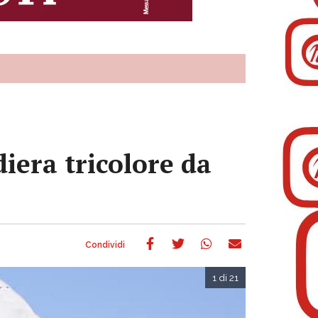
diera tricolore da
1 di 21