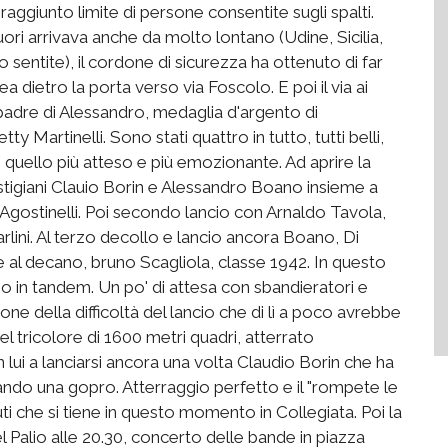
 raggiunto limite di persone consentite sugli spalti.
uori arrivava anche da molto lontano (Udine, Sicilia,
o sentite), il cordone di sicurezza ha ottenuto di far
ea dietro la porta verso via Foscolo. E poi il via ai
 (padre di Alessandro, medaglia d'argento di
y Martinelli. Sono stati quattro in tutto, tutti belli,
o quello più atteso e più emozionante. Ad aprire la
i astigiani Clauio Borin e Alessandro Boano insieme a
 Agostinelli. Poi secondo lancio con Arnaldo Tavola,
ni. Al terzo decollo e lancio ancora Boano, Di
e al decano, bruno Scagliola, classe 1942. In questo
o in tandem. Un po' di attesa con sbandieratori e
ione della difficoltà del lancio che di lì a poco avrebbe
del tricolore di 1600 metri quadri, atterrato
lui a lanciarsi ancora una volta Claudio Borin che ha
sando una gopro. Atterraggio perfetto e il "rompete le
ti che si tiene in questo momento in Collegiata. Poi la
l Palio alle 20.30, concerto delle bande in piazza