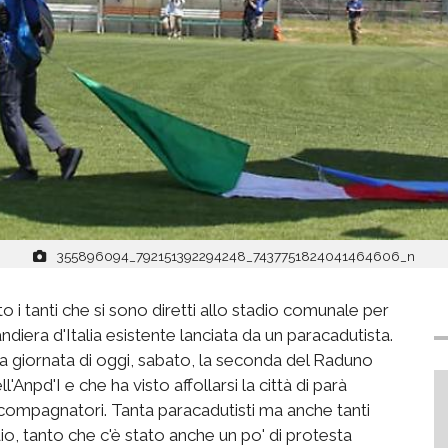
355896094_792151392294248_7437751824041464606_n
i tanti che si sono diretti allo stadio comunale per
diera d'Italia esistente lanciata da un paracadutista.
la giornata di oggi, sabato, la seconda del Raduno
'Anpd'I e che ha visto affollarsi la città di parà
accompagnatori. Tanta paracadutisti ma anche tanti
dio, tanto che c'è stato anche un po' di protesta