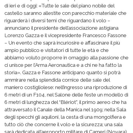
di ieri e di oggi: «Tutte le sale del piano nobile del
castello saranno allestite con parecchio materiale che
riguarderà i diversi temi che riguardano il volo –
annunciano il presidente dell’associazione astigiana
Lorenzo Gazza e il vicepresidente Francesco Fassone
– Un evento che saprà incuriosire e affascinare il più
ampio pubblico e visitatori di tutte le età e che
abbiamo voluto proporre in omaggio alla passione che
ci unisce per l’Arma Aeronautica e a chi ne ha fatto la
storia». Gazza e Fassone anticipano quanto si potrà
ammirare nella splendida cornice delle sale del
maniero costigliolese: nell’ingresso una riproduzione di
6 metri di un F104, nel Salone delle feste un modello di
6 metri di lunghezza del “Blériot”, il primo aereo che ha
attraversato il Canale della Manica nel 1909; nella Sala
degli specchi gli aquiloni, la cesta di una mongolfiera e
tutto ciò che concerne il volo e la sicurezza; una sala
sarà dedicata all’aeroporto militare di Cameri (Novara)