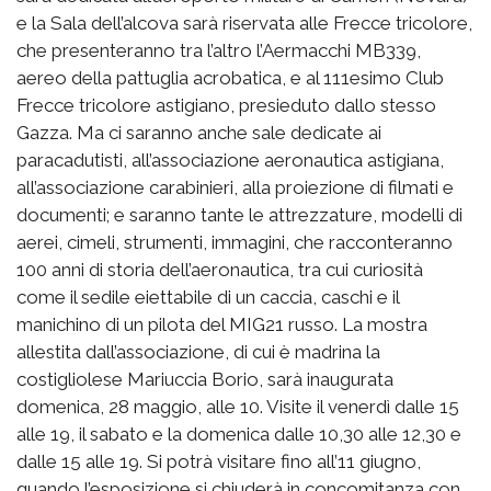
e la Sala dell’alcova sarà riservata alle Frecce tricolore,
che presenteranno tra l’altro l’Aermacchi MB339,
aereo della pattuglia acrobatica, e al 111esimo Club
Frecce tricolore astigiano, presieduto dallo stesso
Gazza. Ma ci saranno anche sale dedicate ai
paracadutisti, all’associazione aeronautica astigiana,
all’associazione carabinieri, alla proiezione di filmati e
documenti; e saranno tante le attrezzature, modelli di
aerei, cimeli, strumenti, immagini, che racconteranno
100 anni di storia dell’aeronautica, tra cui curiosità
come il sedile eiettabile di un caccia, caschi e il
manichino di un pilota del MIG21 russo. La mostra
allestita dall’associazione, di cui è madrina la
costigliolese Mariuccia Borio, sarà inaugurata
domenica, 28 maggio, alle 10. Visite il venerdì dalle 15
alle 19, il sabato e la domenica dalle 10,30 alle 12,30 e
dalle 15 alle 19. Si potrà visitare fino all’11 giugno,
quando l’esposizione si chiuderà in concomitanza con