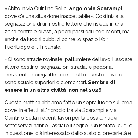
«Abito in via Quintino Sella,
angolo via Scarampi
,
dove c'è una situazione inaccettabile». Così inizia la
segnalazione di un nostro lettore che risiede in una
zona centrale di Asti, a pochi passi dal liceo Monti, ma
anche da luoghi pubblici come lo spazio Kor,
Fuoriluogo e il Tribunale.
«Ci sono strade rovinate, pattumiere dei lavori lasciate
al loro destino, segnalazioni stradali e pedonali
inesistenti - spiega il lettore - Tutto questo dove ci
sono scuole superiori e elementari.
Sembra di
essere in un altra civiltà, non nel 2026
».
Questa mattina abbiamo fatto un sopralluogo sull'area
dove, in effetti, all'incrocio tra via Scarampi e via
Quintino Sella i recenti lavori per la posa di nuovi
sottoservizi hanno "lasciato il segno". Un isolato, quello
in questione, già interessato dallo stato di precarietà e