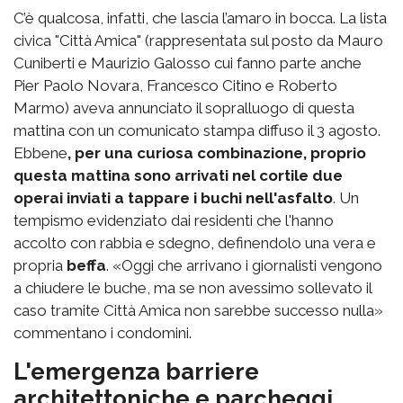
C’è qualcosa, infatti, che lascia l’amaro in bocca. La lista
civica "Città Amica" (rappresentata sul posto da Mauro
Cuniberti e Maurizio Galosso cui fanno parte anche
Pier Paolo Novara, Francesco Citino e Roberto
Marmo) aveva annunciato il sopralluogo di questa
mattina con un comunicato stampa diffuso il 3 agosto.
Ebbene
, per una curiosa combinazione, proprio
questa mattina sono arrivati nel cortile due
operai inviati a tappare i buchi nell'asfalto
. Un
tempismo evidenziato dai residenti che l'hanno
accolto con rabbia e sdegno, definendolo una vera e
propria
beffa
. «Oggi che arrivano i giornalisti vengono
a chiudere le buche, ma se non avessimo sollevato il
caso tramite Città Amica non sarebbe successo nulla»
commentano i condomini.
L'emergenza barriere
architettoniche e parcheggi