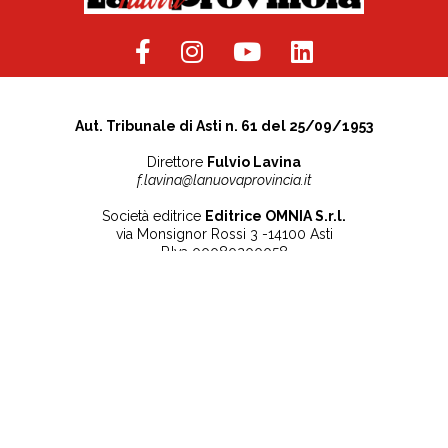
Aut. Tribunale di Asti n. 61 del 25/09/1953
Direttore
Fulvio Lavina
f.lavina@lanuovaprovincia.it
Società editrice
Editrice OMNIA S.r.l.
via Monsignor Rossi 3 -14100 Asti
P.Iva 00080200058
Contatti
Note legali
Tel:
+39 0141 532186
Privacy Policy
info@lanuovaprovincia.it
Cookie Policy
segreteria@lanuovaprovincia.it
Dichiarazione di
sito@lanuovaprovincia.it
accessibilità