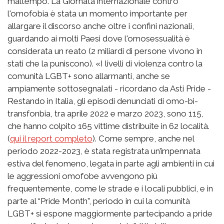
maltempo. La Giornata internazionale contro
l'omofobia è stata un momento importante per
allargare il discorso anche oltre i confini nazionali,
guardando ai molti Paesi dove l'omosessualità è
considerata un reato (2 miliardi di persone vivono in
stati che la puniscono). «I livelli di violenza contro la
comunità LGBT+ sono allarmanti, anche se
ampiamente sottosegnalati - ricordano da Asti Pride -
Restando in Italia, gli episodi denunciati di omo-bi-
transfonbia, tra aprile 2022 e marzo 2023, sono 115,
che hanno colpito 165 vittime distribuite in 62 località.
(
qui il report completo
). Come sempre, anche nel
periodo 2022-2023, è stata registrata un’impennata
estiva del fenomeno, legata in parte agli ambienti in cui
le aggressioni omofobe avvengono più
frequentemente, come le strade e i locali pubblici, e in
parte al “Pride Month”, periodo in cui la comunità
LGBT+ si espone maggiormente partecipando a pride