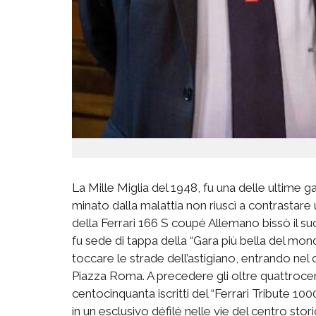
La Mille Miglia del 1948, fu una delle ultime g
minato dalla malattia non riusc
ì a contrastare
della Fe
rrari 166 S coupé
Allemano
bissò
il s
fu sede di tappa della “Gara più bella del mond
toccare le strade dell’astigiano, entrando nel 
Piazza Roma. A precedere gli oltre quattroc
centocinquanta iscritti
del
“
Ferrari Tribute 100
in un esclusivo
défilé
nelle vie del centro stori