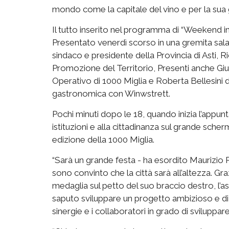
mondo come la capitale del vino e
per la sua 
Il tutto inserito nel programma di “Weekend i
P
resentato
venerdì scorso
in
una gremita
sal
sindaco e presidente della Provincia
di Asti,
Ri
Promozione
del Territorio,
Presenti anche Gi
Operativo di 1000 Miglia e Roberta
Bellesini
d
gastronomica con
Winwstrett
.
Pochi minuti dopo le
18
, quando inizia l’app
istituzioni e alla cittadinanza sul grande scher
edizione della 1000 Miglia.
“
Sarà
un grande festa
- ha esordito Maurizio
sono convinto che la città sarà all’altezza. Graz
medaglia sul petto del suo braccio destro
,
l’a
saputo
sviluppare un progetto ambizioso
e di
sinergie e i collaboratori in grado di sviluppar