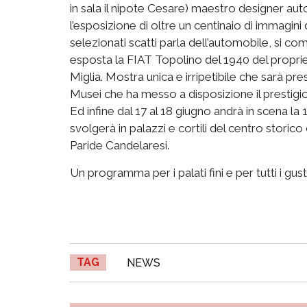
in sala il nipote Cesare) maestro
designer
auto
l’esposizione di oltre un centinaio di immagini
selezionati scatti parla dell’automobile, si 
esposta la FIAT Topolino del 1940 del propri
Miglia. Mostra unica e
irripetibile
che sarà prese
Musei che ha messo a disposizione il prestigios
Ed
infine dal 17 al 18 giugno andrà in scena la
svolgerà in palazzi e cortili del centro storico
Paride
Candelaresi
.
Un
programma per i palati fini e
per tutti i gusti
TAG
NEWS