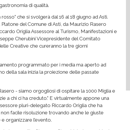
gastronomia di qualità.
n rosso”
c
he si svolgerà dal 16 al 18 giu
g
n
o ad Asti.
a Platone del Comune di Asti,
da Maurizio Rasero
ccardo Origlia
Assesso
re al Turismo, Manifestazioni
e
useppe Cherubini Vicepresidente del Comitato
elle Creative che cureranno la tre giorni
untamento programmato per i media ma aperto ad
mo della sala inizia la proiezione delle passate
 Rasero
-
siamo orgogliosi di ospitare la 1000 Miglia e
ie a chi ci ha creduto.
” E virtualmente appone una
ssessore
pluri
-delegato Riccardo Origlia che ha
 non facile risoluzione trovando anche le giuste
e e organizzare l’evento.