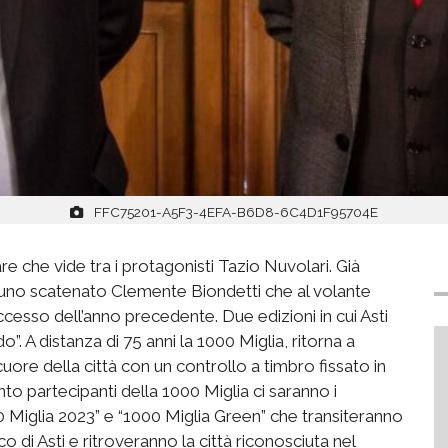
FFC75201-A5F3-4EFA-B6D8-6C4D1F95704E
are che vide tra
i protagonisti Tazio Nuvolari
. Già
 uno scatenato C
lemente
Biondetti
che al volante
uccesso dell’anno precedente.
Due edizioni in cui Asti
o”. A distanza di
75
anni la 1000 Miglia, ritorna a
cuore della città con un controllo a timbro fissato in
ento
partecipanti della
1000 Miglia
ci saranno i
0 Miglia 202
3
”
e “1000 Miglia Green”
che transiteranno
co di
Asti e ritroveranno la città riconosciuta nel