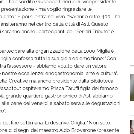
ni
- ha esordito Giuseppe Cherubini, vicepresidente
ua presentazione
-
ma voglio ringraziare le
o dato.
” E poi
si entra nel vivo
. “
Saranno oltre 400
- ha
ransiteranno nel centro della città di Asti. Questo
 saranno anche i partecipanti del “Ferrari Tribute”
e
partecipare
alla
organizzazione della 1000 Miglia è
iglia confessa tutta la sua gioia ed emozione:
”
Con
stra l’assessore -
abbiamo voluto dare un valore
 nostre eccellenze: enogastronomia, arte e cultura”.
delle Creative ma anche presidente da
lla Biblioteca
Pasaptout
ospiteremo
Prisca
Taruffi
figlia del famoso
 più grande quartiere gastronomico di
Asti
abbiamo
 alle cene del venerdì e sabato
sera alle degustazioni
co”
.
ne
del fine settimana
. Li descrive Origlia
:
”Non solo
one di disegni del maestro Aldo
Brovarone
(presente