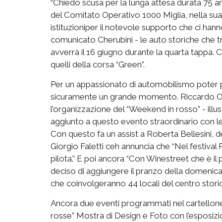
“
Chiedo scusa
per la lunga attesa durata
75
an
del Comitato Operativo 1000 Miglia, nella s
istituzioni
per il notevole supporto che ci hann
comunicato Cherubini -
le auto storiche che t
avverrà il 16 giugno durante la quarta tappa. Ci
quelli
della corsa “Green”.
Per un appassionato di automobilismo poter 
sicuramente un grande momento.
Riccardo Or
l’organizzazione del
“Weekend in rosso”
- illu
aggiunto a questo evento straordinario con le
Con questo fa un assist a Roberta
Bellesini
, 
Giorgio Faletti
ceh
annuncia che
“
Nel festival
pilota
.
”
E poi ancora
“C
on
Winestreet
che
è il
deciso di aggiungere il pranzo della domenica
c
he
coinvolgeranno 44 locali del centro stori
A
ncora due eventi programmati nel cartello
rosse” Mostra di Design e Foto con l’esposizi