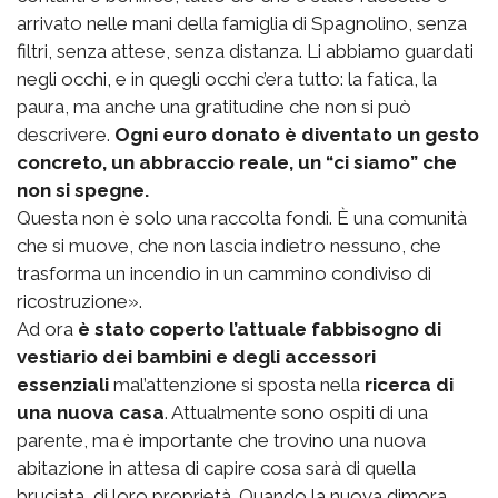
arrivato nelle mani della famiglia di Spagnolino, senza
filtri, senza attese, senza distanza. Li abbiamo guardati
negli occhi, e in quegli occhi c’era tutto: la fatica, la
paura, ma anche una gratitudine che non si può
descrivere.
Ogni euro donato è diventato un gesto
concreto, un abbraccio reale, un “ci siamo” che
non si spegne.
Questa non è solo una raccolta fondi. È una comunità
che si muove, che non lascia indietro nessuno, che
trasforma un incendio in un cammino condiviso di
ricostruzione».
Ad ora
è stato coperto l’attuale fabbisogno di
vestiario dei bambini e degli accessori
essenziali
mal’attenzione si sposta nella
ricerca di
una nuova casa
. Attualmente sono ospiti di una
parente, ma è importante che trovino una nuova
abitazione in attesa di capire cosa sarà di quella
bruciata, di loro proprietà. Quando la nuova dimora