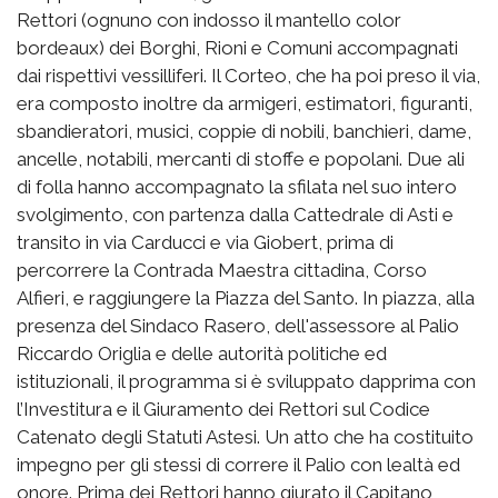
Rettori (ognuno con indosso il mantello color
bordeaux) dei Borghi, Rioni e Comuni accompagnati
dai rispettivi vessilliferi. Il Corteo, che ha poi preso il via,
era composto inoltre da armigeri, estimatori, figuranti,
sbandieratori, musici, coppie di nobili, banchieri, dame,
ancelle, notabili, mercanti di stoffe e popolani. Due ali
di folla hanno accompagnato la sfilata nel suo intero
svolgimento, con partenza dalla Cattedrale di Asti e
transito in via Carducci e via Giobert, prima di
percorrere la Contrada Maestra cittadina, Corso
Alfieri, e raggiungere la Piazza del Santo. In piazza, alla
presenza del Sindaco Rasero, dell'assessore al Palio
Riccardo Origlia e delle autorità politiche ed
istituzionali, il programma si è sviluppato dapprima con
l’Investitura e il Giuramento dei Rettori sul Codice
Catenato degli Statuti Astesi. Un atto che ha costituito
impegno per gli stessi di correre il Palio con lealtà ed
onore. Prima dei Rettori hanno giurato il Capitano