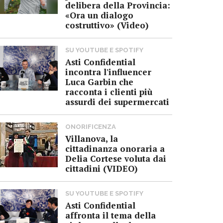
delibera della Provincia:
«Ora un dialogo
costruttivo» (Video)
SU YOUTUBE E SPOTIFY
Asti Confidential
incontra l'influencer
Luca Garbin che
racconta i clienti più
assurdi dei supermercati
ONORIFICENZA
Villanova, la
cittadinanza onoraria a
Delia Cortese voluta dai
cittadini (VIDEO)
SU YOUTUBE E SPOTIFY
Asti Confidential
affronta il tema della