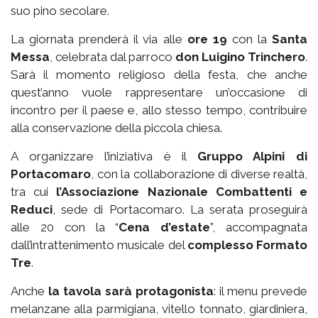
suo pino secolare.
La giornata prenderà il via alle
ore 19
con la
Santa
Messa
, celebrata dal parroco
don Luigino Trinchero
.
Sarà il momento religioso della festa, che anche
quest’anno vuole rappresentare un’occasione di
incontro per il paese e, allo stesso tempo, contribuire
alla conservazione della piccola chiesa.
A organizzare l’iniziativa è il
Gruppo Alpini di
Portacomaro
, con la collaborazione di diverse realtà,
tra cui
l’Associazione Nazionale Combattenti e
Reduci
, sede di Portacomaro. La serata proseguirà
alle 20 con la “
Cena d’estate
”, accompagnata
dall’intrattenimento musicale del
complesso Formato
Tre
.
Anche
la tavola sarà protagonista
: il menu prevede
melanzane alla parmigiana, vitello tonnato, giardiniera,