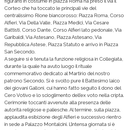
figuranti in costume in piazza Roma ha preso il via il
Corteo che ha toccato le principali vie del
centralissimo Rione biancorosso: Piazza Roma, Corso
Alfieri, Via Della Valle, Piazza Medici, Via Cesare
Battisti, Corso Dante, Corso Alfieri lato pedonale, Via
Garibaldi, Via Astesano, Piazza Astesano, Via
Repubblica Astese, Piazza Statuto e arrivo in Piazza
San Secondo.
A seguire si è tenuta la funzione religiosa in Collegiata,
durante la quale ha avuto luogo il rituale
commemorativo dedicato al Martirio del nostro
patrono Secondo. Si è svolto pure il Battesimo laico
dei giovani Galloni, cui hanno fatto seguito il dono del
Cero Votivo e lo scioglimento dell’ex voto nella cripta.
Cerimonie toccanti avvenute alla presenza delle
autorità religiose e paliesche. Al termine, sulla piazza,
applaudita esibizione degli Alfieri e successivo rientro
in sede a Palazzo Montalcini. L’intensa giornata si è