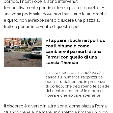
porfido. I nostri operai sono intervenuti
tempestivamente per rimettere a posto il cubetto. È
una zona pedonale, dove non transitano le automobili,
e quindi non avrebbe senso chiudere una piazza al
traffico per un intervento di questo tipo.
«Tappare i buchi nel porfido
con il bitume è come
cambiare il paraurti di una
Ferrari con quello di una
Lancia Thema»
La lista civica Uniti si può va alla
carica sui numerosi rappezzi dei
buchi stradali, anche in presenza
di porfido, che deturpano le strade
del centro storico: «Un modo di
riparare che appare aberrante»
Il discorso è diverso in altre zone, come piazza Roma.
Quando viene a mancare un cubetto e rimane un buco