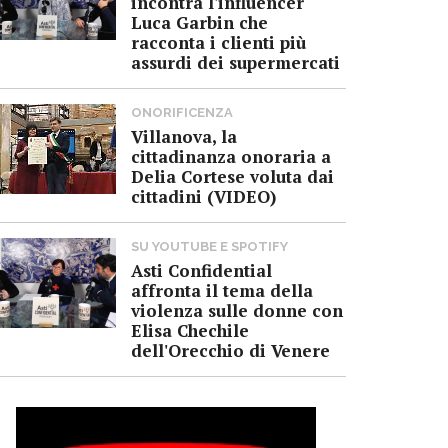
incontra l'influencer
Luca Garbin che
racconta i clienti più
assurdi dei supermercati
ONORIFICENZA
Villanova, la
cittadinanza onoraria a
Delia Cortese voluta dai
cittadini (VIDEO)
SU YOUTUBE E SPOTIFY
Asti Confidential
affronta il tema della
violenza sulle donne con
Elisa Chechile
dell'Orecchio di Venere