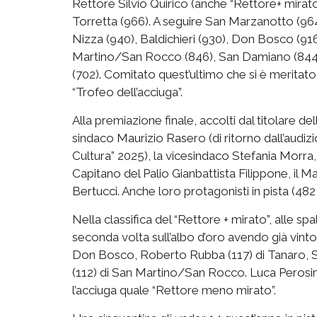
Rettore Silvio Quirico (anche “Rettore+ mirato
Torretta (966). A seguire San Marzanotto (96
Nizza (940), Baldichieri (930), Don Bosco (9
Martino/San Rocco (846), San Damiano (844), 
(702). Comitato quest’ultimo che si è meritato,
“Trofeo dell’acciuga”.
Alla premiazione finale, accolti dal titolare de
sindaco Maurizio Rasero (di ritorno dall’audiz
Cultura” 2025), la vicesindaco Stefania Morra,
Capitano del Palio Gianbattista Filippone, il 
Bertucci. Anche loro protagonisti in pista (482 
Nella classifica del “Rettore + mirato”, alle spa
seconda volta sull’albo d’oro avendo già vinto
Don Bosco, Roberto Rubba (117) di Tanaro, St
(112) di San Martino/San Rocco. Luca Perosino
l’acciuga quale “Rettore meno mirato”.