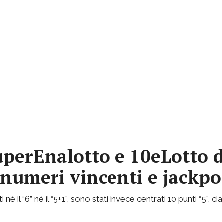
uperEnalotto e 10eLotto d
i numeri vincenti e jackp
 né il “6” né il “5+1”, sono stati invece centrati 10 punti “5”, 