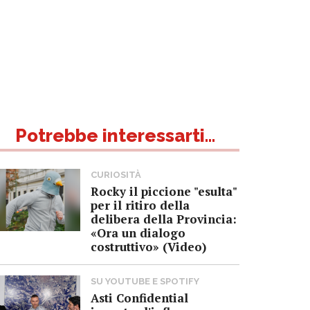
Potrebbe interessarti...
CURIOSITÀ
Rocky il piccione "esulta"
per il ritiro della
delibera della Provincia:
«Ora un dialogo
costruttivo» (Video)
SU YOUTUBE E SPOTIFY
Asti Confidential