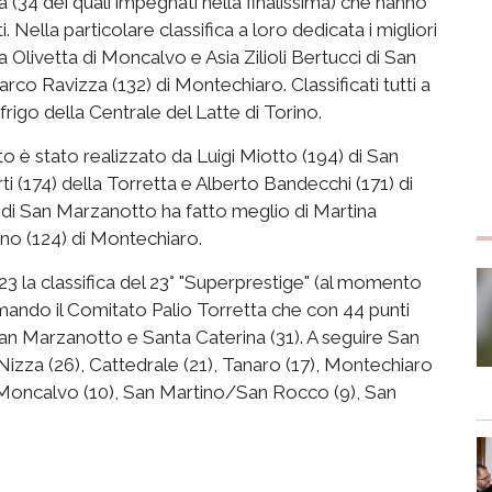
a (34 dei quali impegnati nella finalissima) che hanno
i. Nella particolare classifica a loro dedicata i migliori
a Olivetta di Moncalvo e Asia Zilioli Bertucci di San
rco Ravizza (132) di Montechiaro. Classificati tutti a
a frigo della Centrale del Latte di Torino.
uto è stato realizzato da Luigi Miotto (194) di San
174) della Torretta e Alberto Bandecchi (171) di
) di San Marzanotto ha fatto meglio di Martina
no (124) di Montechiaro.
23 la classifica del 23° "Superprestige" (al momento
mando il Comitato Palio Torretta che con 44 punti
n Marzanotto e Santa Caterina (31). A seguire San
izza (26), Cattedrale (21), Tanaro (17), Montechiaro
), Moncalvo (10), San Martino/San Rocco (9), San