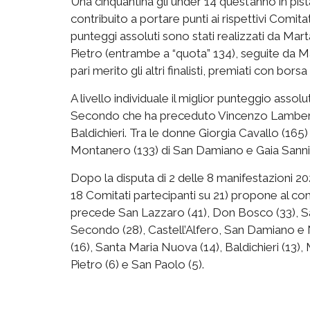
Una cinquantina gli under 14 quest’anno in pist
contribuito a portare punti ai rispettivi Comitat
punteggi assoluti sono stati realizzati da Mart
Pietro (entrambe a “quota” 134), seguite da Ma
pari merito gli altri finalisti, premiati con bors
A livello individuale il miglior punteggio assol
Secondo che ha preceduto Vincenzo Lamberti (
Baldichieri. Tra le donne Giorgia Cavallo (165
Montanero (133) di San Damiano e Gaia Sanni
Dopo la disputa di 2 delle 8 manifestazioni 20
18 Comitati partecipanti su 21) propone al co
precede San Lazzaro (41), Don Bosco (33), Sa
Secondo (28), Castell’Alfero, San Damiano e N
(16), Santa Maria Nuova (14), Baldichieri (13
Pietro (6) e San Paolo (5).