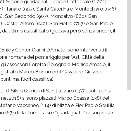
”). Si sono guadagnati il podio Cattedrale (1.001) e
4), Tanaro (953), Santa Caterina e Montechiaro (946),
16), San Secondo (907), Moncalvo (860), San
Castell’Alfero (840), San Pietro (767) e San Paolo
 da ultimo classificato (giocava però senza under), il
ll’Enjoy Center Gianni D’Amato, sono intervenuti il
ione romana del pomeriggio per “Asti Città della
 gli assessori Loretta Bologna e Monica Amasio, il
Magistrato Marco Bonino ed il Cavaliere Giuseppe
punti ma fuori classifica).
lle di Silvio Quirico di Szn Lazzaro (157 punti, per la
 nel 2018) si sono piazzati Marco Scassa (138) del
efano Vaccaneo (114) di Nizza e Pier Paolo Squillia
 (67) della Torretta si è “guadagnato” (a sorpresa)