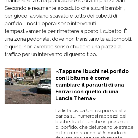
mantenere la città praticabile e sicura. In piazza San
Secondo è realmente accaduto che alcuni bambini,
per gioco, abbiano scavato e tolto dei cubetti di
porfido. I nostri operai sono intervenuti
tempestivamente per rimettere a posto il cubetto. È
una zona pedonale, dove non transitano le automobili,
e quindi non avrebbe senso chiudere una piazza al
traffico per un intervento di questo tipo.
«Tappare i buchi nel porfido
con il bitume è come
cambiare il paraurti di una
Ferrari con quello di una
Lancia Thema»
La lista civica Uniti si può va alla
carica sui numerosi rappezzi dei
buchi stradali, anche in presenza
di porfido, che deturpano le strade
del centro storico: «Un modo di