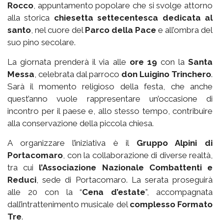
Rocco
, appuntamento popolare che si svolge attorno
alla storica
chiesetta settecentesca dedicata al
santo
, nel cuore del
Parco della Pace
e all’ombra del
suo pino secolare.
La giornata prenderà il via alle
ore 19
con la
Santa
Messa
, celebrata dal parroco
don Luigino Trinchero
.
Sarà il momento religioso della festa, che anche
quest’anno vuole rappresentare un’occasione di
incontro per il paese e, allo stesso tempo, contribuire
alla conservazione della piccola chiesa.
A organizzare l’iniziativa è il
Gruppo Alpini di
Portacomaro
, con la collaborazione di diverse realtà,
tra cui
l’Associazione Nazionale Combattenti e
Reduci
, sede di Portacomaro. La serata proseguirà
alle 20 con la “
Cena d’estate
”, accompagnata
dall’intrattenimento musicale del
complesso Formato
Tre
.