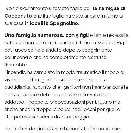
Non è sicuramente un’estate facile per
la famiglia di
Cocconato c
he il 17 luglio ha visto andare in fumo la
sua casa in
località Spagnolino
.
Una famiglia numerosa, con 5 figli
e tante necessità
nate dal momento in cui anche l’ultimo mezzo dei Vigili
del Fuoco se ne è andato dopo lo spegnimento
dell’incendio che ha completamente distrutto
l’immobile.
L’incendio ha cambiato in modo traumatico il modo di
vivere della famiglia e la sua percezione della
quotidianità, al punto che i genitori non hanno ancora la
forza di parlare del macigno che è arrivato loro
addosso. Troppe le preoccupazioni per il futuro ma
anche ancora troppa la paura negli occhi per quello
che poteva accadere di ancor peggio.
Per fortuna le circostanze hanno fatto in modo che