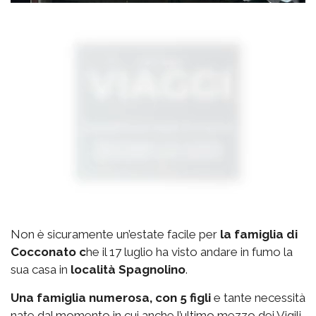
Non è sicuramente un’estate facile per
la famiglia di
Cocconato c
he il 17 luglio ha visto andare in fumo la
sua casa in
località Spagnolino
.
Una famiglia numerosa, con 5 figli
e tante necessità
nate dal momento in cui anche l’ultimo mezzo dei Vigili