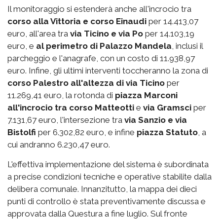
Il monitoraggio si estenderà anche all'incrocio tra
corso alla Vittoria e corso Einaudi
per 14.413,07
euro, all'area tra
via Ticino e via Po
per 14.103,19
euro, e
al perimetro di Palazzo Mandela
, inclusi il
parcheggio e l'anagrafe, con un costo di 11.938,97
euro. Infine, gli ultimi interventi toccheranno la zona di
corso Palestro
all'altezza di via Ticino
per
11.269,41 euro, la rotonda di
piazza Marconi
all'incrocio tra corso Matteotti
e
via Gramsci
per
7.131,67 euro, l'intersezione tra
via Sanzio e via
Bistolfi
per 6.302,82 euro, e infine
piazza Statuto
, a
cui andranno 6.230,47 euro.
L'effettiva implementazione del sistema è subordinata
a precise condizioni tecniche e operative stabilite dalla
delibera comunale. Innanzitutto, la mappa dei dieci
punti di controllo è stata preventivamente discussa e
approvata dalla Questura a fine luglio. Sul fronte