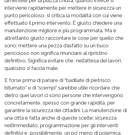
lamentele per la piazza chiusa; quando invece si
interviene rapidamente per mettere in sicurezza un
punto pericoloso, si critica la modalità con cui viene
effettuato il primo intervento. È giusto chiedere una
manutenzione migliore e più programmata. Ma è
altrettanto giusto raccontare le cose per quello che
sono: mettere una pezza d’asfalto su un buco
pericoloso non significa rinunciare al ripristino
definitivo. Significa evitare che, nell’attesa dei lavori,
qualcuno si faccia male.
E forse prima di parlare di “badilate di pietrisco
bitumato” e di “scempi” sarebbe utile ricordare che
dietro quei lavori ci sono persone che intervengono
concretamente, spesso con grande rapidità, per
garantire la sicurezza dei cittadini. La manutenzione di
una città è fatta anche di queste scelte: sicurezza
nell’immediato, programmazione per gli interventi
definitivi e, possibilmente, un po’ meno di polemica.