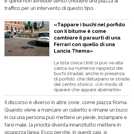
e quindi non avrebbe senso chiudere una piazza al
traffico per un intervento di questo tipo.
«Tappare i buchi nel porfido
con il bitume è come
cambiare il paraurti di una
Ferrari con quello di una
Lancia Thema»
La lista civica Uniti si può va alla
carica sui numerosi rappezzi dei
buchi stradali, anche in presenza
di porfido, che deturpano le strade
del centro storico: «Un modo di
riparare che appare aberrante»
Il discorso è diverso in altre zone, come piazza Roma.
Quando viene a mancare un cubetto e rimane un buco
in cui una persona può mettere un piede, inciampare e
farsi male, la priorità diventa innanzitutto mettere in
sicurezza l’area. Ecco perché, in questi casi, si