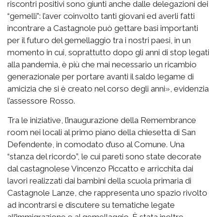
riscontri positivi sono giunti anche dalle delegazioni dei
“gemelli”: l’aver coinvolto tanti giovani ed averli fatti
incontrare a Castagnole può gettare basi importanti
per il futuro del gemellaggio tra i nostri paesi, in un
momento in cui, soprattutto dopo gli anni di stop legati
alla pandemia, è più che mai necessario un ricambio
generazionale per portare avanti il saldo legame di
amicizia che si è creato nel corso degli anni», evidenzia
l’assessore Rosso.
Tra le iniziative, l’inaugurazione della Remembrance
room nei locali al primo piano della chiesetta di San
Defendente, in comodato d’uso al Comune. Una
“stanza del ricordo”, le cui pareti sono state decorate
dal castagnolese Vincenzo Piccatto e arricchita dai
lavori realizzati dai bambini della scuola primaria di
Castagnole Lanze, che rappresenta uno spazio rivolto
ad incontrarsi e discutere su tematiche legate
all’immigrazione e al gemellaggio. È stata inoltre