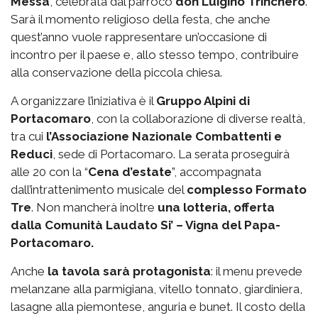
Messa
, celebrata dal parroco
don Luigino Trinchero
.
Sarà il momento religioso della festa, che anche
quest’anno vuole rappresentare un’occasione di
incontro per il paese e, allo stesso tempo, contribuire
alla conservazione della piccola chiesa.
A organizzare l’iniziativa è il
Gruppo Alpini di
Portacomaro
, con la collaborazione di diverse realtà,
tra cui
l’Associazione Nazionale Combattenti e
Reduci
, sede di Portacomaro. La serata proseguirà
alle 20 con la “
Cena d’estate
”, accompagnata
dall’intrattenimento musicale del
complesso Formato
Tre
. Non mancherà inoltre
una lotteria, offerta
dalla Comunità Laudato Si’ – Vigna del Papa-
Portacomaro.
Anche
la tavola sarà protagonista
: il menu prevede
melanzane alla parmigiana, vitello tonnato, giardiniera,
lasagne alla piemontese, anguria e bunet. Il costo della