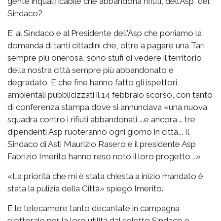
gente inqualificabile che abbandona rifiuti, dell’Asp, del
Sindaco?
E’ al Sindaco e al Presidente dell’Asp che poniamo la
domanda di tanti cittadini che, oltre a pagare una Tari
sempre più onerosa, sono stufi di vedere il territorio
della nostra città sempre più abbandonato e
degradato. E che fine hanno fatto gli ispettori
ambientali pubblicizzati il 14 febbraio scorso, con tanto
di conferenza stampa dove si annunciava «una nuova
squadra contro i rifiuti abbandonati ….e ancora … tre
dipendenti Asp ruoteranno ogni giorno in città…. Il
Sindaco di Asti Maurizio Rasero e il presidente Asp
Fabrizio Imerito hanno reso noto il loro progetto …»
«La priorità che mi è stata chiesta a inizio mandato è
stata la pulizia della Città» spiegò Imerito.
E le telecamere tanto decantate in campagna
elettorale per la loro utilità dal rieletto Sindaco e