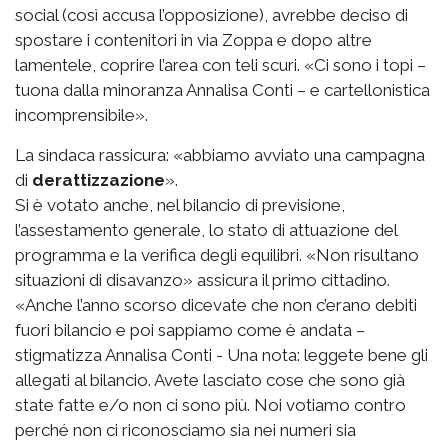
social (così accusa l’opposizione), avrebbe deciso di
spostare i contenitori in via Zoppa e dopo altre
lamentele, coprire l’area con teli scuri. «Ci sono i topi –
tuona dalla minoranza Annalisa Conti – e cartellonistica
incomprensibile».
La sindaca rassicura: «abbiamo avviato una campagna
di
derattizzazione
».
Si è votato anche, nel bilancio di previsione,
l’assestamento generale, lo stato di attuazione del
programma e la verifica degli equilibri. «Non risultano
situazioni di disavanzo» assicura il primo cittadino.
«Anche l’anno scorso dicevate che non c’erano debiti
fuori bilancio e poi sappiamo come è andata –
stigmatizza Annalisa Conti - Una nota: leggete bene gli
allegati al bilancio. Avete lasciato cose che sono già
state fatte e/o non ci sono più. Noi votiamo contro
perché non ci riconosciamo sia nei numeri sia